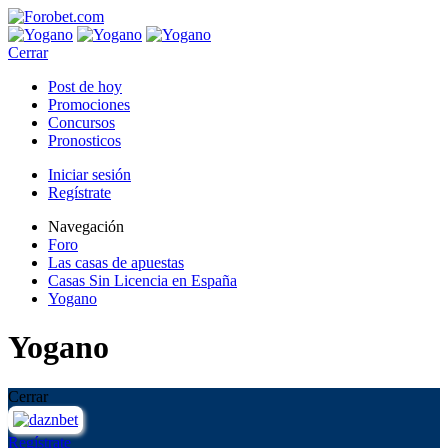
Cerrar
Post de hoy
Promociones
Concursos
Pronosticos
Iniciar sesión
Regístrate
Navegación
Foro
Las casas de apuestas
Casas Sin Licencia en España
Yogano
Yogano
Cerrar
Regístrate