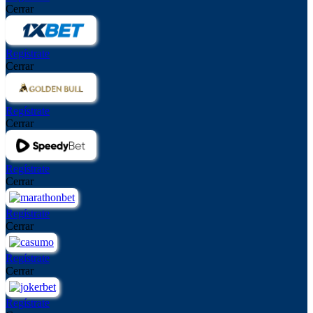
Cerrar
Regístrate
Cerrar
Regístrate
Cerrar
Regístrate
Cerrar
Regístrate
Cerrar
Regístrate
Cerrar
Regístrate