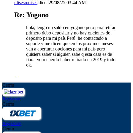
ulisesmoises
dice:
29/08/25
03:44 AM
Re: Yogano
hola, tengo un saldo en yogano pero para retirar
primero debo depositar y no hay opciones de
deposito para mi país Perú, he contactado a
soporte y me dicen que en los proximos meses
van a aperturar opciones para mi país pero
quisiera saber si alguien sabe q esta casa es de
fiar... yo recuerdo haber retirado en 2019 y todo
ok.
Cerrar
Regístrate
Cerrar
Regístrate
Cerrar