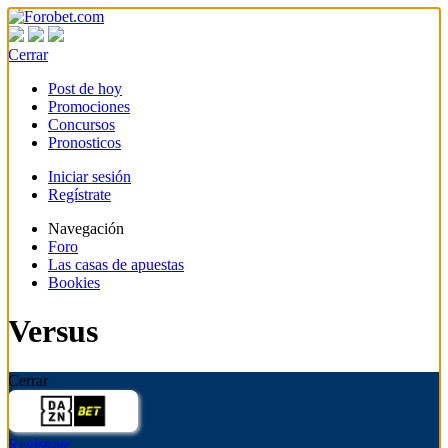
Cerrar
Post de hoy
Promociones
Concursos
Pronosticos
Iniciar sesión
Regístrate
Navegación
Foro
Las casas de apuestas
Bookies
Versus
Cerrar
Regístrate