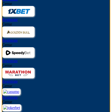
Cerrar
Regístrate
Cerrar
Regístrate
Cerrar
Regístrate
Cerrar
Regístrate
Cerrar
Regístrate
Cerrar