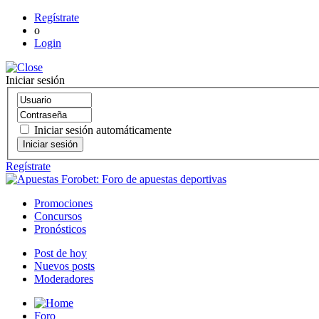
Regístrate
o
Login
Iniciar sesión
Iniciar sesión automáticamente
Regístrate
Promociones
Concursos
Pronósticos
Post de hoy
Nuevos posts
Moderadores
Foro