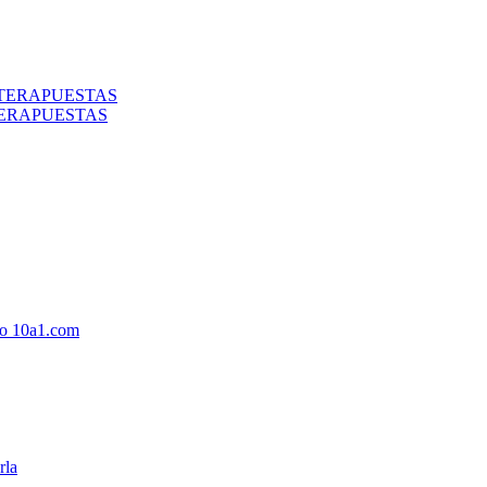
 MISTERAPUESTAS
MISTERAPUESTAS
to 10a1.com
rla