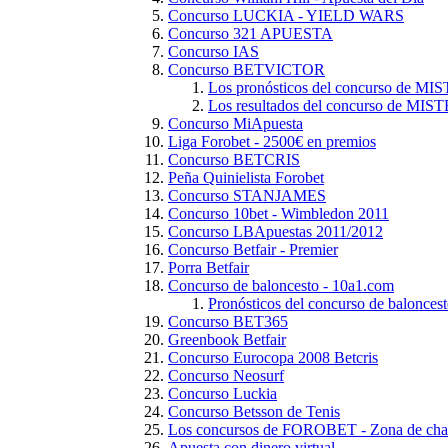
Concurso LUCKIA - YIELD WARS
Concurso 321 APUESTA
Concurso IAS
Concurso BETVICTOR
Los pronósticos del concurso de
Los resultados del concurso de 
Concurso MiApuesta
Liga Forobet - 2500€ en premios
Concurso BETCRIS
Peña Quinielista Forobet
Concurso STANJAMES
Concurso 10bet - Wimbledon 2011
Concurso LBApuestas 2011/2012
Concurso Betfair - Premier
Porra Betfair
Concurso de baloncesto - 10a1.com
Pronósticos del concurso de balonces
Concurso BET365
Greenbook Betfair
Concurso Eurocopa 2008 Betcris
Concurso Neosurf
Concurso Luckia
Concurso Betsson de Tenis
Los concursos de FOROBET - Zona de cha
Apuesta con dinero virtual