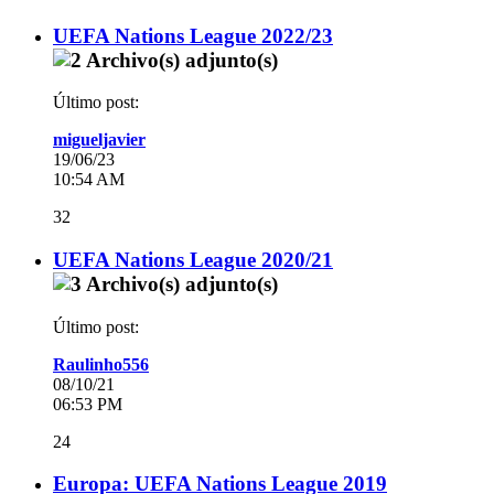
UEFA Nations League 2022/23
Último post:
migueljavier
19/06/23
10:54 AM
32
UEFA Nations League 2020/21
Último post:
Raulinho556
08/10/21
06:53 PM
24
Europa: UEFA Nations League 2019