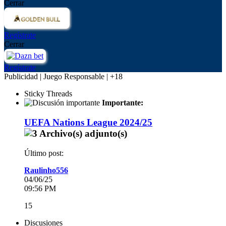
Cerrar
Regístrate
Cerrar
Regístrate
Publicidad | Juego Responsable | +18
Sticky Threads
Importante:
UEFA Nations League 2024/25
Último post:
Raulinho556
04/06/25
09:56 PM
15
Discusiones