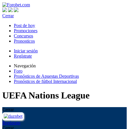
Cerrar
Post de hoy
Promociones
Concursos
Pronosticos
Iniciar sesión
Regístrate
Navegación
Foro
Pronósticos de Apuestas Deportivas
Pronósticos de fútbol Internacional
UEFA Nations League
Cerrar
Regístrate
Cerrar