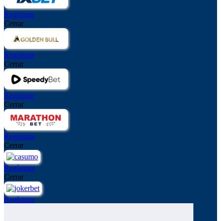
Regístrate
Cerrar
Regístrate
Cerrar
Regístrate
Cerrar
Regístrate
Cerrar
Regístrate
Cerrar
Regístrate
Cerrar