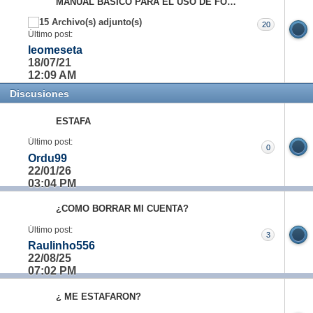
MANUAL BÁSICO PARA EL USO DE FOROBET
20
Último post:
leomeseta
18/07/21
12:09 AM
Discusiones
ESTAFA
Último post:
0
Ordu99
22/01/26
03:04 PM
¿COMO BORRAR MI CUENTA?
Último post:
3
Raulinho556
22/08/25
07:02 PM
¿ ME ESTAFARON?