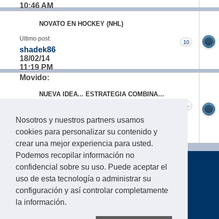
10:46 AM
NOVATO EN HOCKEY (NHL)
Último post:
10
shadek86
18/02/14
11:19 PM
Movido:
NUEVA IDEA... ESTRATEGIA COMBINADA SIMPLE
-
Último post:
Andres Severian
Nosotros y nuestros partners usamos
24/11/12
cookies para personalizar su contenido y
06:26 AM
crear una mejor experiencia para usted.
Podemos recopilar información no
confidencial sobre su uso. Puede aceptar el
uso de esta tecnología o administrar su
reglas
|
aviso legal
|
estilo completo
configuración y así controlar completamente
la información.