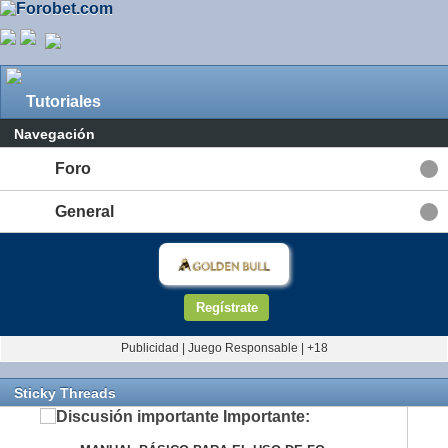
Tutoriales
Navegación
Foro
General
Regístrate
Publicidad | Juego Responsable | +18
Sticky Threads
Importante: