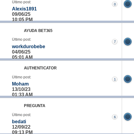
Último post:
0
Alexis1891
09/06/25
10:05 PM
AYUDA BET365
Último post:
7
workdurobebe
04/06/25
05:01 AM
AUTHENTICATOR
Último post:
1
Moham
13/10/23
01:33 AM
PREGUNTA
Último post:
6
bedati
12/09/22
09:13 PM