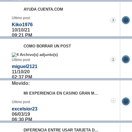
AYUDA CUENTA.COM
Último post:
3
Kiko1976
10/10/21
09:21 PM
COMO BORRAR UN POST
Último post:
2
miguel2121
11/10/20
02:37 PM
Movido:
MI EXPERIENCIA EN CASINO GRAN MADRID
-
Último post:
excelsior23
06/03/19
06:30 PM
DIFERENCIA ENTRE USAR TARJETA DEBITO DIRECTAMENTE Y UTILIZAR NETELLER O MONEYBOOKER