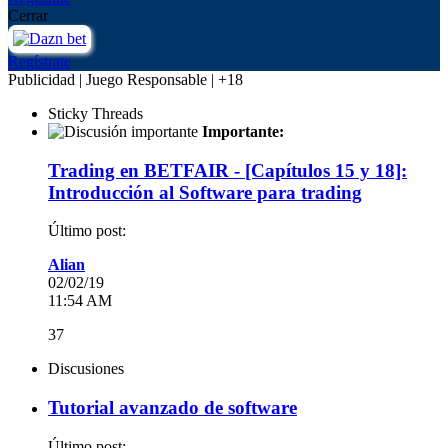
Cerrar
Regístrate
Publicidad | Juego Responsable | +18
Sticky Threads
Importante:
Trading en BETFAIR - [Capítulos 15 y 18]:
Introducción al Software para trading
Último post:
Alian
02/02/19
11:54 AM
37
Discusiones
Tutorial avanzado de software
Último post: