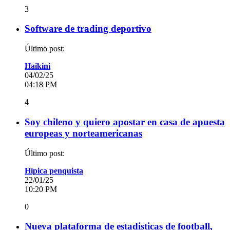
3
Software de trading deportivo
Último post:
Haikini
04/02/25
04:18 PM
4
Soy chileno y quiero apostar en casa de apuesta
europeas y norteamericanas
Último post:
Hípica penquista
22/01/25
10:20 PM
0
Nueva plataforma de estadisticas de football,