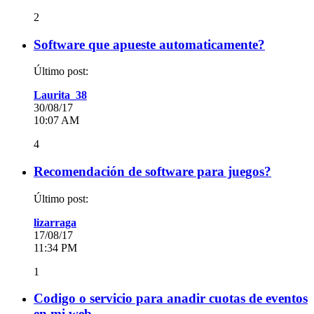
2
Software que apueste automaticamente?
Último post:
Laurita_38
30/08/17
10:07 AM
4
Recomendación de software para juegos?
Último post:
lizarraga
17/08/17
11:34 PM
1
Codigo o servicio para anadir cuotas de eventos
en mi web