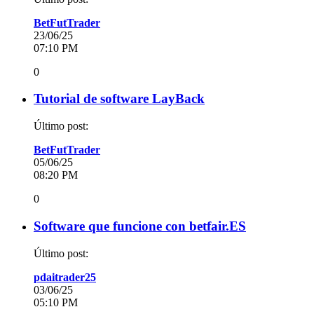
BetFutTrader
23/06/25
07:10 PM
0
Tutorial de software LayBack
Último post:
BetFutTrader
05/06/25
08:20 PM
0
Software que funcione con betfair.ES
Último post:
pdaitrader25
03/06/25
05:10 PM