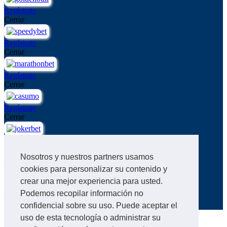
Regístrate
Cerrar
Regístrate
Cerrar
Regístrate
Cerrar
Regístrate
Cerrar
Regístrate
Cerrar
Nosotros y nuestros partners usamos
cookies para personalizar su contenido y
Regístrate
crear una mejor experiencia para usted.
Cerrar
Podemos recopilar información no
Regístrate
confidencial sobre su uso. Puede aceptar el
Publicidad | Juego Responsable | +18
uso de esta tecnología o administrar su