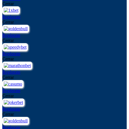
Cerrar
Regístrate
Cerrar
Regístrate
Cerrar
Regístrate
Cerrar
Regístrate
Cerrar
Regístrate
Cerrar
Regístrate
Cerrar
Regístrate