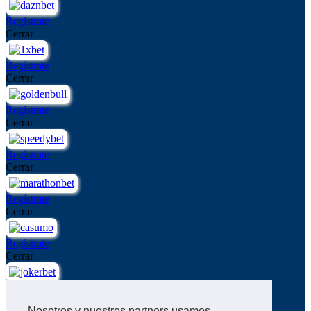
Regístrate
Cerrar
Regístrate
Cerrar
Regístrate
Cerrar
Regístrate
Cerrar
Regístrate
Cerrar
Regístrate
Cerrar
Regístrate
Cerrar
Nosotros y nuestros partners usamos