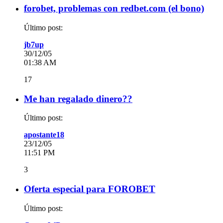
forobet, problemas con redbet.com (el bono)
Último post:
jb7up
30/12/05
01:38 AM
17
Me han regalado dinero??
Último post:
apostante18
23/12/05
11:51 PM
3
Oferta especial para FOROBET
Último post: