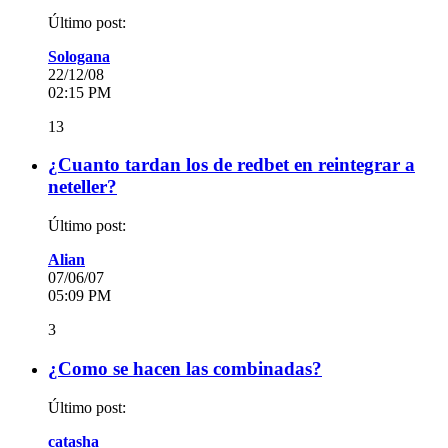
Último post:
Sologana
22/12/08
02:15 PM
13
¿Cuanto tardan los de redbet en reintegrar a
neteller?
Último post:
Alian
07/06/07
05:09 PM
3
¿Como se hacen las combinadas?
Último post:
catasha