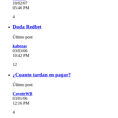
10/02/07
05:46 PM
4
Duda Redbet
Último post:
kabezas
03/03/06
10:42 PM
12
¿Cuanto tardan en pagar?
Último post:
CoyoteWB
03/01/06
12:16 PM
4