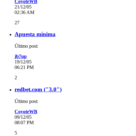
CoyoteWB
21/12/05
02:36 AM
27
Apuesta mínima
Último post:
jb7up
19/12/05
06:21 PM
2
redbet.com ("3.0")
Último post:
CoyoteWB
09/12/05
08:07 PM
5