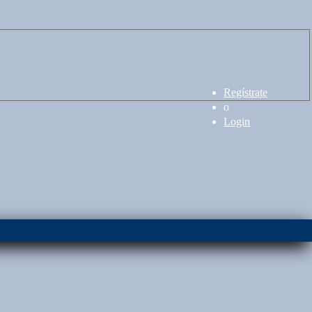
Regístrate
o
Login