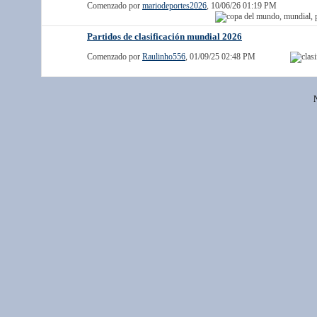
Comenzado por
mariodeportes2026
, 10/06/26 01:19 PM
Partidos de clasificación mundial 2026
Comenzado por
Raulinho556
, 01/09/25 02:48 PM