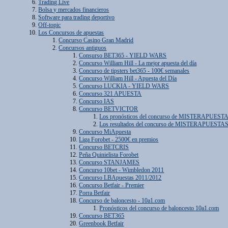
Trading Live
Bolsa y mercados financieros
Software para trading deportivo
Off-topic
Los Concursos de apuestas
Concurso Casino Gran Madrid
Concursos antiguos
Consurso BET365 - YIELD WARS
Concurso William Hill - La mejor apuesta del día
Concurso de tipsters bet365 - 100€ semanales
Concurso William Hill - Apuesta del Día
Concurso LUCKIA - YIELD WARS
Concurso 321 APUESTA
Concurso IAS
Concurso BETVICTOR
Los pronósticos del concurso de MISTERAPUEST
Los resultados del concurso de MISTERAPUESTA
Concurso MiApuesta
Liga Forobet - 2500€ en premios
Concurso BETCRIS
Peña Quinielista Forobet
Concurso STANJAMES
Concurso 10bet - Wimbledon 2011
Concurso LBApuestas 2011/2012
Concurso Betfair - Premier
Porra Betfair
Concurso de baloncesto - 10a1.com
Pronósticos del concurso de baloncesto 10a1.com
Concurso BET365
Greenbook Betfair