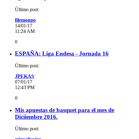
Último post:
filemonpo
14/01/17
11:24 AM
0
ESPAÑA: Liga Endesa - Jornada 16
Último post:
JPEKAS
07/01/17
12:43 PM
0
Mis apuestas de basquet para el mes de
Diciiembre 2016.
Último post: