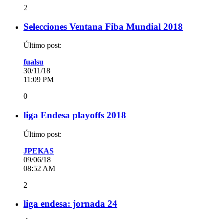
2
Selecciones Ventana Fiba Mundial 2018
Último post:
fualsu
30/11/18
11:09 PM
0
liga Endesa playoffs 2018
Último post:
JPEKAS
09/06/18
08:52 AM
2
liga endesa: jornada 24