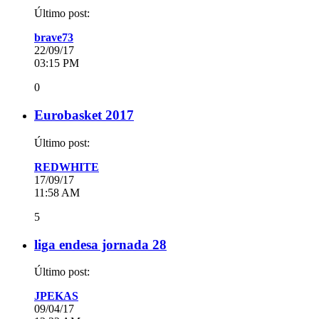
Último post:
brave73
22/09/17
03:15 PM
0
Eurobasket 2017
Último post:
REDWHITE
17/09/17
11:58 AM
5
liga endesa jornada 28
Último post:
JPEKAS
09/04/17