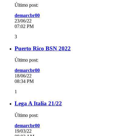
Último post:
demarcbr00
23/06/22
07:02 PM
3
Puerto Rico BSN 2022
Último post:
demarcbr00
18/06/22
08:34 PM
1
Lega A Italia 21/22
Último post:
demarcbr00
19/03/22