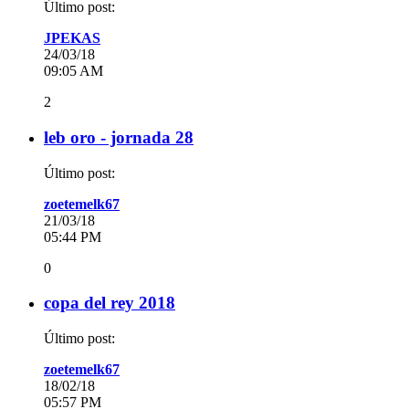
Último post:
JPEKAS
24/03/18
09:05 AM
2
leb oro - jornada 28
Último post:
zoetemelk67
21/03/18
05:44 PM
0
copa del rey 2018
Último post:
zoetemelk67
18/02/18
05:57 PM