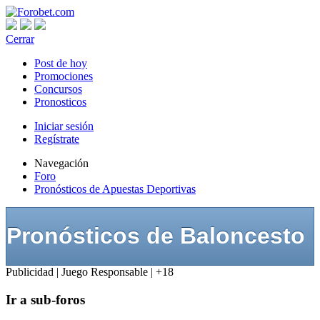
Cerrar
Post de hoy
Promociones
Concursos
Pronosticos
Iniciar sesión
Regístrate
Navegación
Foro
Pronósticos de Apuestas Deportivas
Pronósticos de Baloncesto
Publicidad | Juego Responsable | +18
Ir a sub-foros