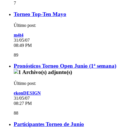
7
Torneo Top-Ten Mayo
Último post:
m4t4
31/05/07
08:49 PM
89
Pronósticos Torneo Open Junio (1ª semana)
Último post:
ekonDESIGN
31/05/07
08:27 PM
88
Participantes Torneo de Junio