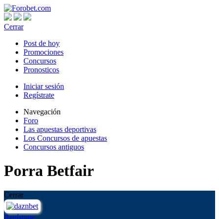
Cerrar
Post de hoy
Promociones
Concursos
Pronosticos
Iniciar sesión
Regístrate
Navegación
Foro
Las apuestas deportivas
Los Concursos de apuestas
Concursos antiguos
Porra Betfair
Cerrar
Regístrate