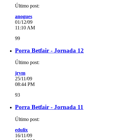
Último post:
anogues
01/12/09
11:10 AM
99
Porra Betfair - Jornada 12
Último post:
jrvm
25/11/09
08:44 PM
93
Porra Betfair - Jornada 11
Último post:
edulix
16/11/09