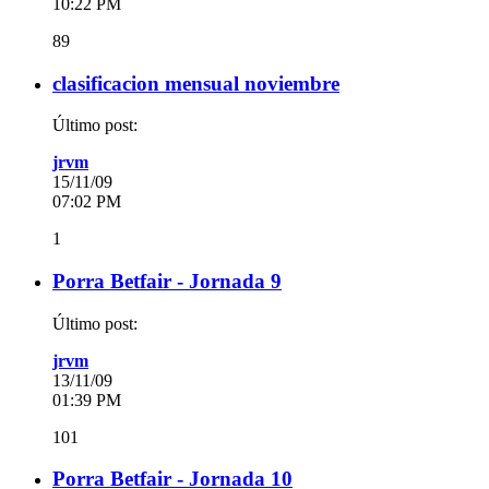
10:22 PM
89
clasificacion mensual noviembre
Último post:
jrvm
15/11/09
07:02 PM
1
Porra Betfair - Jornada 9
Último post:
jrvm
13/11/09
01:39 PM
101
Porra Betfair - Jornada 10