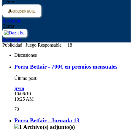
Cerrar
Regístrate
Cerrar
Regístrate
Publicidad | Juego Responsable | +18
Discusiones
Porra Betfair - 700€ en premios mensuales
Último post:
jrvm
10/06/10
10:25 AM
70
Porra Betfair - Jornada 13