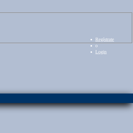
Regístrate
o
Login