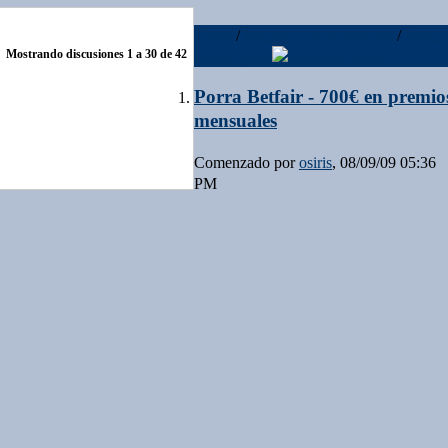
Título
/
Iniciada por
Respuestas
/
Vistas
Mostrando discusiones 1 a 30 de 42
Último post:
Porra Betfair - 700€ en premio
mensuales
Comenzado por
osiris
, 08/09/09 05:36
PM