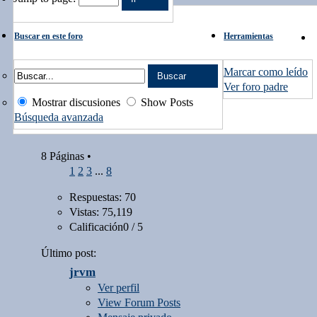
Buscar en este foro
Herramientas
Marcar como leído
Ver foro padre
Mostrar discusiones
Show Posts
Búsqueda avanzada
8 Páginas
•
1
2
3
...
8
Respuestas: 70
Vistas: 75,119
Calificación0 / 5
Último post:
jrvm
Ver perfil
View Forum Posts