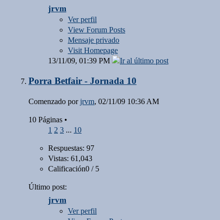
jrvm
Ver perfil
View Forum Posts
Mensaje privado
Visit Homepage
13/11/09,
01:39 PM
Porra Betfair - Jornada 10
Comenzado por
jrvm
, 02/11/09 10:36 AM
10 Páginas
•
1
2
3
...
10
Respuestas: 97
Vistas: 61,043
Calificación0 / 5
Último post:
jrvm
Ver perfil