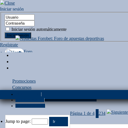
Iniciar sesión
Iniciar sesión automáticamente
Regístrate
Foro
Las casas de apuestas
Metodos de Ingreso
PaysafeCard
Promociones
Concursos
Foro:
PaysafeCard
Pronósticos
POST DE HOY
NUEVOS POSTS
MODERADORES
Página 1 de 4
1
2
3
4
Jump to page: