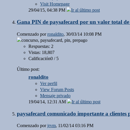
Visit Homepage
29/04/15,
04:38 PM
Gana PIN de paysafecard por un valor total de
Comenzado por
ronaldito
, 30/03/14 10:08 PM
Respuestas: 2
Vistas: 18,807
Calificación0 / 5
Último post:
ronaldito
Ver perfil
View Forum Posts
Mensaje privado
19/04/14,
12:31 AM
paysafecard comunicado importante a clientes p
Comenzado por
jrvm
, 11/02/14 03:16 PM