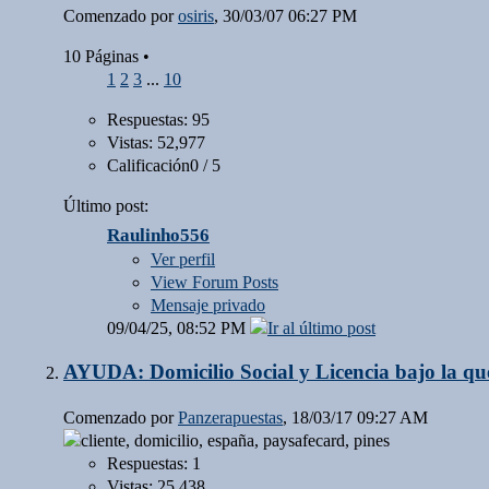
Comenzado por
osiris
, 30/03/07 06:27 PM
10 Páginas
•
1
2
3
...
10
Respuestas: 95
Vistas: 52,977
Calificación0 / 5
Último post:
Raulinho556
Ver perfil
View Forum Posts
Mensaje privado
09/04/25,
08:52 PM
AYUDA: Domicilio Social y Licencia bajo la q
Comenzado por
Panzerapuestas
, 18/03/17 09:27 AM
Respuestas: 1
Vistas: 25,438