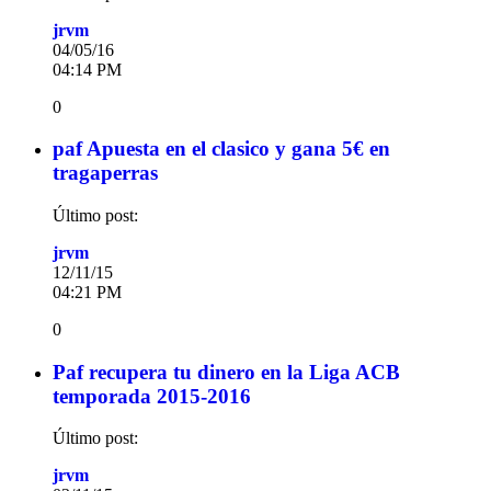
jrvm
04/05/16
04:14 PM
0
paf Apuesta en el clasico y gana 5€ en
tragaperras
Último post:
jrvm
12/11/15
04:21 PM
0
Paf recupera tu dinero en la Liga ACB
temporada 2015-2016
Último post:
jrvm