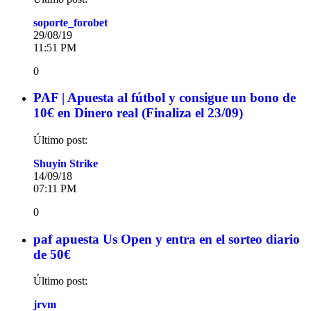
soporte_forobet
29/08/19
11:51 PM
0
PAF | Apuesta al fútbol y consigue un bono de
10€ en Dinero real (Finaliza el 23/09)
Último post:
Shuyin Strike
14/09/18
07:11 PM
0
paf apuesta Us Open y entra en el sorteo diario
de 50€
Último post:
jrvm