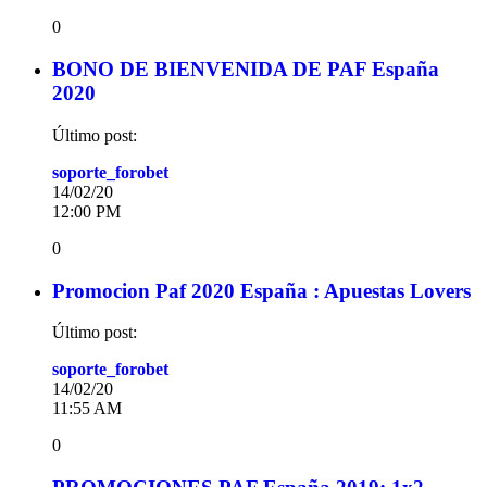
0
BONO DE BIENVENIDA DE PAF España
2020
Último post:
soporte_forobet
14/02/20
12:00 PM
0
Promocion Paf 2020 España : Apuestas Lovers
Último post:
soporte_forobet
14/02/20
11:55 AM
0