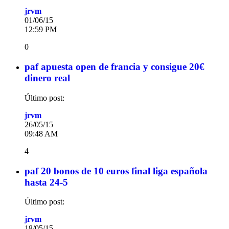
jrvm
01/06/15
12:59 PM
0
paf apuesta open de francia y consigue 20€
dinero real
Último post:
jrvm
26/05/15
09:48 AM
4
paf 20 bonos de 10 euros final liga española
hasta 24-5
Último post:
jrvm
18/05/15