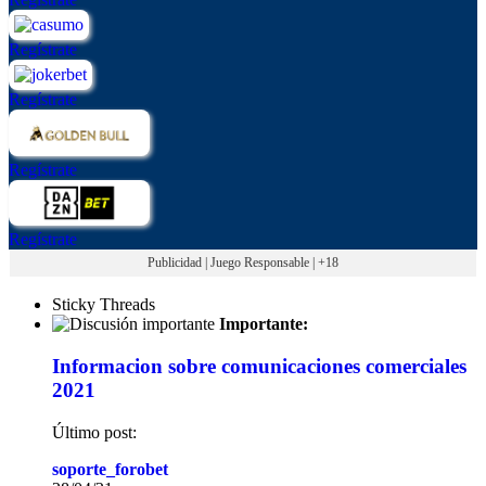
Regístrate
Regístrate
Regístrate
Regístrate
Publicidad | Juego Responsable | +18
Sticky Threads
Importante:
Informacion sobre comunicaciones comerciales
2021
Último post:
soporte_forobet