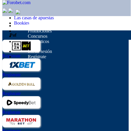
Navegación
Foro
Las casas de apuestas
Bookies
Post de hoy
Promociones
Paf
Concursos
Pronosticos
Iniciar sesión
Regístrate
Regístrate
Regístrate
Regístrate
Regístrate
Regístrate