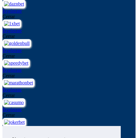
Regístrate
Cerrar
Regístrate
Cerrar
Regístrate
Cerrar
Regístrate
Cerrar
Regístrate
Cerrar
Regístrate
Cerrar
Regístrate
Cerrar