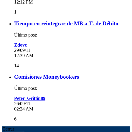
12:12 PM
1
Tiempo en reintegrar de MB a T. de Débito
Último post:
Zdovc
29/09/11
12:39 AM
14
Comisiones Moneybookers
Último post:
Peter_Griffin89
26/09/11
02:24 AM
6
Cerrar