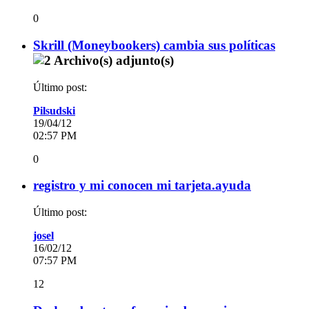
0
Skrill (Moneybookers) cambia sus políticas
Último post:
Pilsudski
19/04/12
02:57 PM
0
registro y mi conocen mi tarjeta.ayuda
Último post:
josel
16/02/12
07:57 PM
12