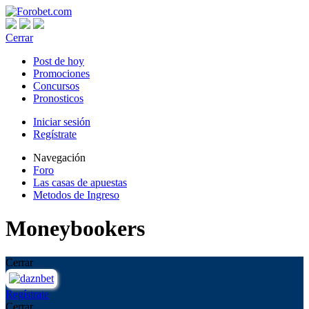
Cerrar
Post de hoy
Promociones
Concursos
Pronosticos
Iniciar sesión
Regístrate
Navegación
Foro
Las casas de apuestas
Metodos de Ingreso
Moneybookers
Cerrar
Regístrate
Cerrar