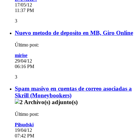
17/05/12
11:37 PM
3
Nuevo metodo de deposito en MB, Giro Online
Último post:
mirise
29/04/12
06:16 PM
3
Spam masivo en cuentas de correo asociadas a
Skrill (Moneybookers)
Último post:
Pilsudski
19/04/12
07:42 PM