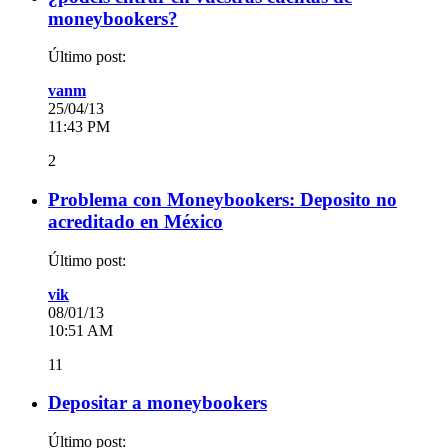
moneybookers?
Último post:
vanm
25/04/13
11:43 PM
2
Problema con Moneybookers: Deposito no
acreditado en México
Último post:
vik
08/01/13
10:51 AM
11
Depositar a moneybookers
Último post: