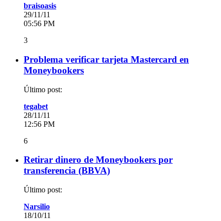
braisoasis
29/11/11
05:56 PM
3
Problema verificar tarjeta Mastercard en
Moneybookers
Último post:
tegabet
28/11/11
12:56 PM
6
Retirar dinero de Moneybookers por
transferencia (BBVA)
Último post:
Narsilio
18/10/11