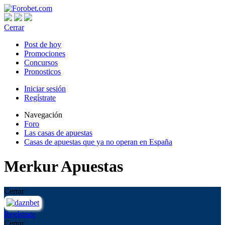
Cerrar
Post de hoy
Promociones
Concursos
Pronosticos
Iniciar sesión
Regístrate
Navegación
Foro
Las casas de apuestas
Casas de apuestas que ya no operan en España
Merkur Apuestas
Cerrar
Regístrate
Cerrar