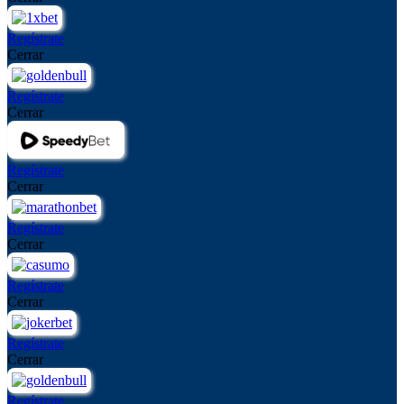
Regístrate
Cerrar
Regístrate
Cerrar
Regístrate
Cerrar
Regístrate
Cerrar
Regístrate
Cerrar
Regístrate
Cerrar
Regístrate