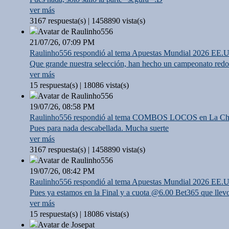
ver más
3167 respuesta(s) | 1458890 vista(s)
21/07/26,
07:09 PM
Raulinho556
respondió al tema
Apuestas Mundial 2026 EE.
Que grande nuestra selección, han hecho un campeonato redond
ver más
15 respuesta(s) | 18086 vista(s)
19/07/26,
08:58 PM
Raulinho556
respondió al tema
COMBOS LOCOS
en
La Ch
Pues para nada descabellada. Mucha suerte
ver más
3167 respuesta(s) | 1458890 vista(s)
19/07/26,
08:42 PM
Raulinho556
respondió al tema
Apuestas Mundial 2026 EE.
Pues ya estamos en la Final y a cuota @6.00 Bet365 que llev
ver más
15 respuesta(s) | 18086 vista(s)