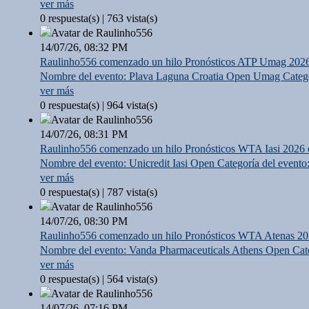
ver más
0 respuesta(s) | 763 vista(s)
14/07/26,
08:32 PM
Raulinho556
comenzado un hilo
Pronósticos ATP Umag 202
Nombre del evento: Plava Laguna Croatia Open Umag Categorí
ver más
0 respuesta(s) | 964 vista(s)
14/07/26,
08:31 PM
Raulinho556
comenzado un hilo
Pronósticos WTA Iasi 2026
Nombre del evento: Unicredit Iasi Open Categoría del evento: 
ver más
0 respuesta(s) | 787 vista(s)
14/07/26,
08:30 PM
Raulinho556
comenzado un hilo
Pronósticos WTA Atenas 2
Nombre del evento: Vanda Pharmaceuticals Athens Open Catego
ver más
0 respuesta(s) | 564 vista(s)
14/07/26,
07:16 PM