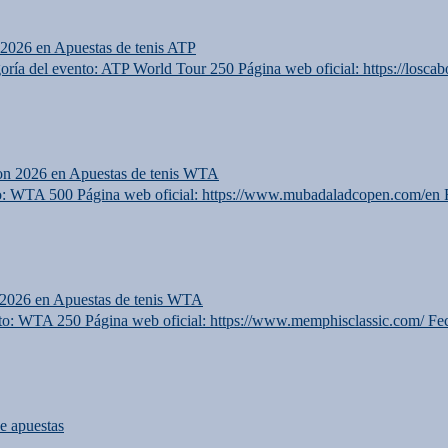
 2026
en
Apuestas de tenis ATP
ía del evento: ATP World Tour 250 Página web oficial: https://loscab
on 2026
en
Apuestas de tenis WTA
 WTA 500 Página web oficial: https://www.mubadaladcopen.com/en Fec
 2026
en
Apuestas de tenis WTA
o: WTA 250 Página web oficial: https://www.memphisclassic.com/ Fecha
e apuestas