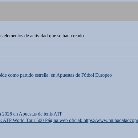
os elementos de actividad que se han creado.
lde como partido estrella:
en
Apuestas de Fútbol Europeo
n 2026
en
Apuestas de tenis ATP
 ATP World Tour 500 Página web oficial: https://www.mubadaladcope