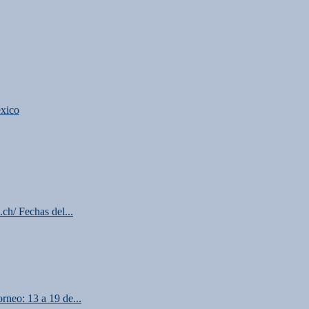
xico
ch/ Fechas del...
rneo: 13 a 19 de...