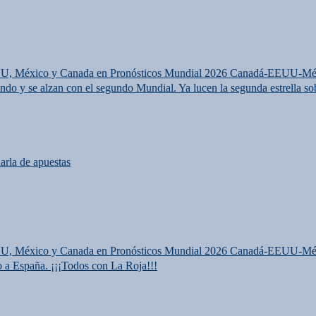
UU, México y Canada
en
Pronósticos Mundial 2026 Canadá-EEUU-Mé
o y se alzan con el segundo Mundial. Ya lucen la segunda estrella sobr
arla de apuestas
UU, México y Canada
en
Pronósticos Mundial 2026 Canadá-EEUU-Mé
o a España. ¡¡¡Todos con La Roja!!!