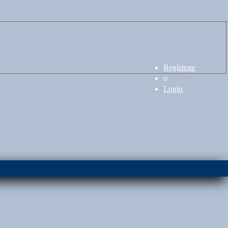
Regístrate
o
Login