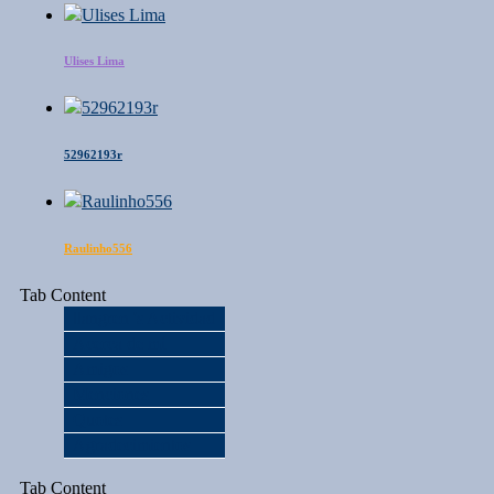
Ulises Lima
52962193r
Raulinho556
Tab Content
llangren 's Actividad
Acerca de mí
Amigos
Menciones
Quotes
Agradecimientos
Tab Content