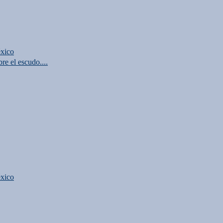
xico
e el escudo....
xico