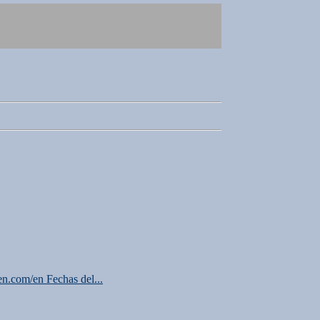
n.com/en Fechas del...