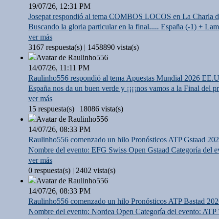
19/07/26,
12:31 PM
Josepat
respondió al tema
COMBOS LOCOS
en
La Charla d
Buscando la gloria particular en la final..... España (-1) + La
ver más
3167 respuesta(s) | 1458890 vista(s)
14/07/26,
11:11 PM
Raulinho556
respondió al tema
Apuestas Mundial 2026 EE.
España nos da un buen verde y ¡¡¡¡nos vamos a la Final del p
ver más
15 respuesta(s) | 18086 vista(s)
14/07/26,
08:33 PM
Raulinho556
comenzado un hilo
Pronósticos ATP Gstaad 20
Nombre del evento: EFG Swiss Open Gstaad Categoría del even
ver más
0 respuesta(s) | 2402 vista(s)
14/07/26,
08:33 PM
Raulinho556
comenzado un hilo
Pronósticos ATP Bastad 20
Nombre del evento: Nordea Open Categoría del evento: ATP Wo