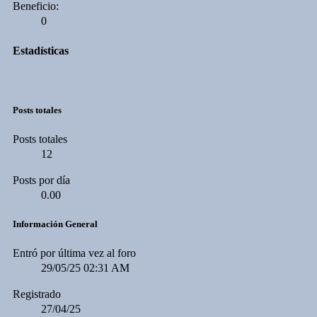
Beneficio:
0
Estadísticas
Posts totales
Posts totales
12
Posts por día
0.00
Información General
Entró por última vez al foro
29/05/25
02:31 AM
Registrado
27/04/25