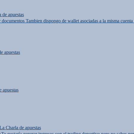
a de apuestas
y documentos Tambien dispongo de wallet asociadas a la misma cuenta pa
de apuestas
e apuestas
La Charla de apuestas
¿Te gustaría generar ingresos con el trading deportivo pero no sabes po