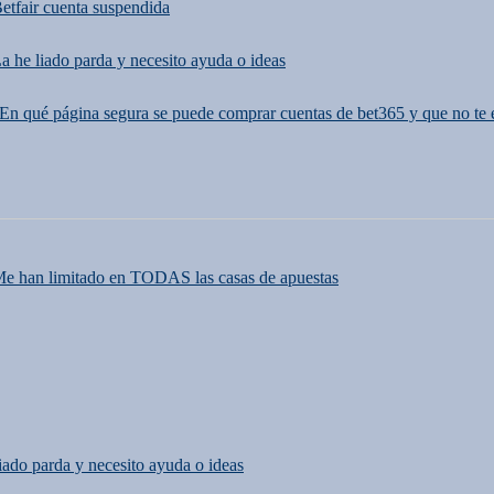
etfair cuenta suspendida
a he liado parda y necesito ayuda o ideas
En qué página segura se puede comprar cuentas de bet365 y que no te 
Me han limitado en TODAS las casas de apuestas
iado parda y necesito ayuda o ideas