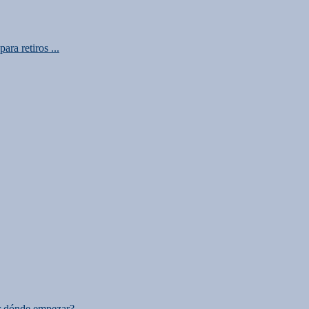
ra retiros ...
r dónde empezar?...