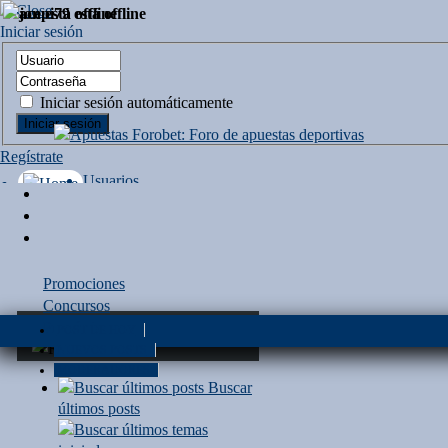
Iniciar sesión
Iniciar sesión automáticamente
Regístrate
Usuarios
JP_TEAM
JP_TEAM
Promociones
Concursos
Recién llegado
Pronósticos
POST DE HOY
NUEVOS POSTS
MODERADORES
Buscar
últimos posts