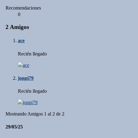
Recomendaciones
0
2
Amigos
ace
Recién llegado
jonpi79
Recién llegado
Mostrando Amigos 1 al 2 de 2
29/05/25