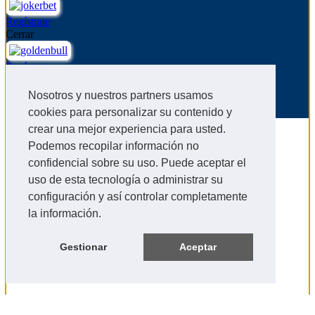
Regístrate
Cerrar
Regístrate
Cerrar
Nosotros y nuestros partners usamos
Regístrate
cookies para personalizar su contenido y
Publicidad | Juego Responsable | +18
crear una mejor experiencia para usted.
Podemos recopilar información no
confidencial sobre su uso. Puede aceptar el
uso de esta tecnología o administrar su
reglas
|
aviso legal
|
estilo completo
configuración y así controlar completamente
la información.
+18 Juego Responsable
Gestionar
Aceptar