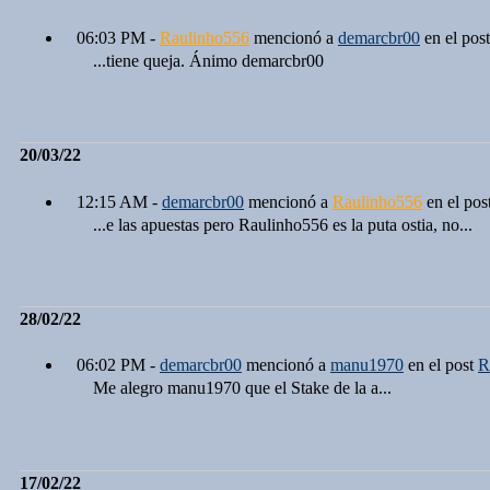
06:03 PM -
Raulinho556
mencionó a
demarcbr00
en el pos
...tiene queja. Ánimo demarcbr00
20/03/22
12:15 AM -
demarcbr00
mencionó a
Raulinho556
en el pos
...e las apuestas pero Raulinho556 es la puta ostia, no...
28/02/22
06:02 PM -
demarcbr00
mencionó a
manu1970
en el post
R
Me alegro manu1970 que el Stake de la a...
17/02/22