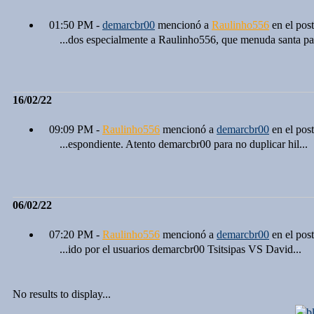
01:50 PM -
demarcbr00
mencionó a
Raulinho556
en el pos
...dos especialmente a Raulinho556, que menuda santa pa.
16/02/22
09:09 PM -
Raulinho556
mencionó a
demarcbr00
en el pos
...espondiente. Atento demarcbr00 para no duplicar hil...
06/02/22
07:20 PM -
Raulinho556
mencionó a
demarcbr00
en el pos
...ido por el usuarios demarcbr00 Tsitsipas VS David...
No results to display...