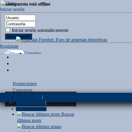
Iniciar sesión
Iniciar sesión automáticamente
Regístrate
Usuarios
demarcbr00
demarcbr00
Promociones
Concursos
Institución
Pronósticos
POST DE HOY
NUEVOS POSTS
MODERADORES
Buscar
últimos posts