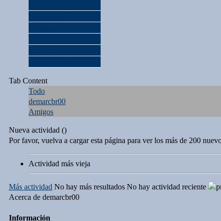
demarcbr00 's
Actividad
Acerca de mí
Amigos
Menciones
Quotes
Agradecimientos
Tab Content
Todo
demarcbr00
Amigos
Nueva actividad (
)
Por favor, vuelva a cargar esta página para ver los más de 200 nuev
Actividad más vieja
Más actividad
No hay más resultados
No hay actividad reciente
Acerca de demarcbr00
Información