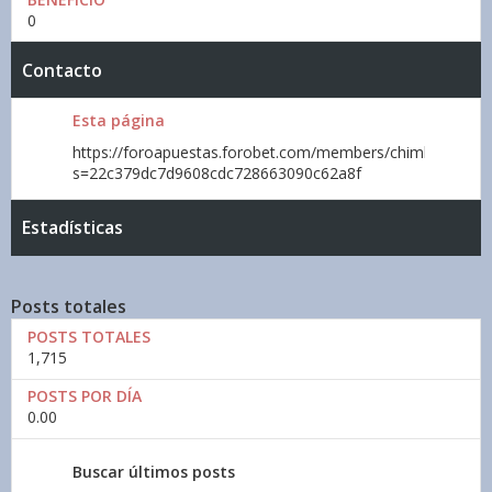
0
Contacto
Esta página
https://foroapuestas.forobet.com/members/chimbu.html?
s=22c379dc7d9608cdc728663090c62a8f
Estadísticas
Posts totales
POSTS TOTALES
1,715
POSTS POR DÍA
0.00
Buscar últimos posts