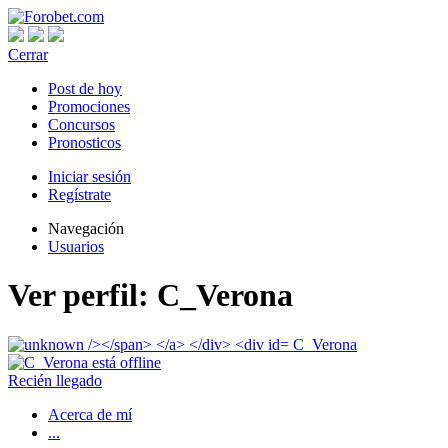
Cerrar
Post de hoy
Promociones
Concursos
Pronosticos
Iniciar sesión
Regístrate
Navegación
Usuarios
Ver perfil: C_Verona
C_Verona
Recién llegado
Acerca de mí
...