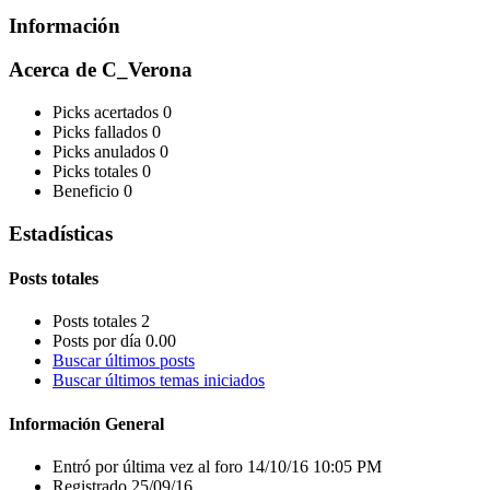
Información
Acerca de C_Verona
Picks acertados
0
Picks fallados
0
Picks anulados
0
Picks totales
0
Beneficio
0
Estadísticas
Posts totales
Posts totales
2
Posts por día
0.00
Buscar últimos posts
Buscar últimos temas iniciados
Información General
Entró por última vez al foro
14/10/16
10:05 PM
Registrado
25/09/16