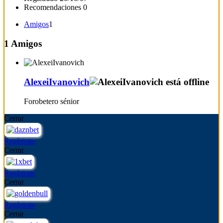
Recomendaciones
0
Amigos
1
1
Amigos
AlexeiIvanovich
Forobetero sénior
Cerrar
Regístrate
Cerrar
Regístrate
Cerrar
Regístrate
Cerrar