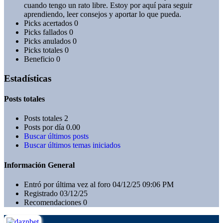
cuando tengo un rato libre. Estoy por aquí para seguir
aprendiendo, leer consejos y aportar lo que pueda.
Picks acertados
0
Picks fallados
0
Picks anulados
0
Picks totales
0
Beneficio
0
Estadísticas
Posts totales
Posts totales
2
Posts por día
0.00
Buscar últimos posts
Buscar últimos temas iniciados
Información General
Entró por última vez al foro
04/12/25
09:06 PM
Registrado
03/12/25
Recomendaciones
0