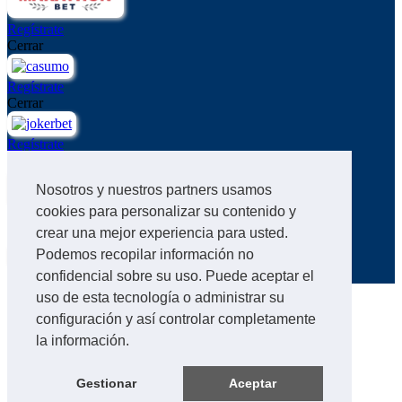
Regístrate
Cerrar
Regístrate
Cerrar
Regístrate
Cerrar
Nosotros y nuestros partners usamos
cookies para personalizar su contenido y
Regístrate
crear una mejor experiencia para usted.
Cerrar
Podemos recopilar información no
Regístrate
confidencial sobre su uso. Puede aceptar el
Publicidad | Juego Responsable | +18
uso de esta tecnología o administrar su
configuración y así controlar completamente
la información.
reglas
|
aviso legal
|
estilo completo
Gestionar
Aceptar