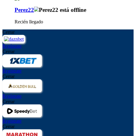
Perez22
Recién llegado
Cerrar
Regístrate
Cerrar
Regístrate
Cerrar
Regístrate
Cerrar
Regístrate
Cerrar