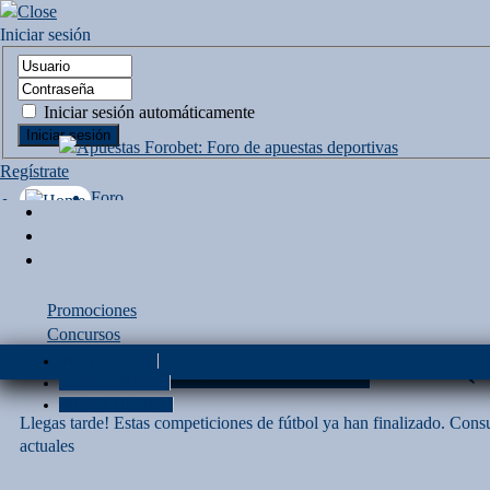
Iniciar sesión
Iniciar sesión automáticamente
Regístrate
Foro
Pronósticos de Apuestas Deportivas
Pronósticos de fútbol Internacional
Más apuestas de fútbol (torneos antiguos)
Promociones
Concursos
Foro:
Más apuestas de fútbol (
Pronósticos
POST DE HOY
NUEVOS POSTS
MODERADORES
Llegas tarde! Estas competiciones de fútbol ya han finalizado. Consu
actuales