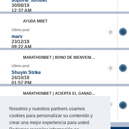
soporte_forobet
30/08/19
12:37 AM
AYUDA MBET
Último post:
8
marv
23/12/18
09:22 AM
MARATHONBET | BONO DE BIENVENIDA DEL 50% HASTA 30 EUROS
Último post:
0
Shuyin Strike
24/10/18
01:57 PM
MARATHONBET | ACIERTA EL GANADOR DEL MADRID-ATLETI Y LLÉVATE LA SUPERCUOTA6 (29/09)
Último post:
0
Nosotros y nuestros partners usamos
Shuyin Strike
28/09/18
cookies para personalizar su contenido y
02:30 PM
crear una mejor experiencia para usted.