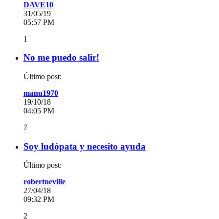
DAVE10
31/05/19
05:57 PM
1
No me puedo salir!
Último post:
manu1970
19/10/18
04:05 PM
7
Soy ludópata y necesito ayuda
Último post:
robertneville
27/04/18
09:32 PM
2