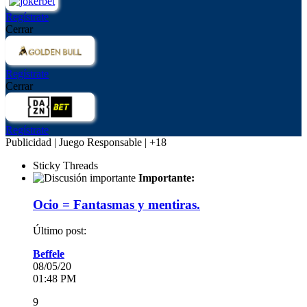
Regístrate
Cerrar
Regístrate
Cerrar
Regístrate
Publicidad | Juego Responsable | +18
Sticky Threads
Importante:
Ocio = Fantasmas y mentiras.
Último post:
Beffele
08/05/20
01:48 PM
9