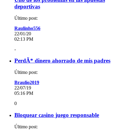
deportivas
Último post:
Raulinho556
22/01/20
02:13 PM
-
PerdÃ* dinero ahorrado de mis padres
Último post:
Braulio2019
22/07/19
05:16 PM
0
Bloquear casino juego responsable
Último post: