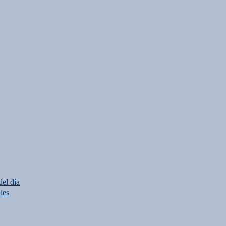
del día
les