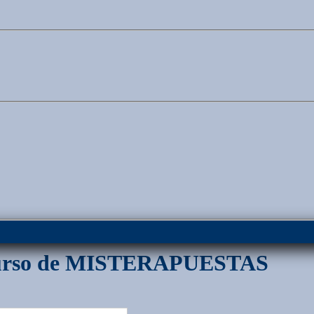
oncurso de MISTERAPUESTAS