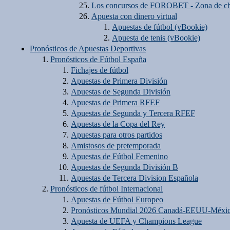
Los concursos de FOROBET - Zona de ch
Apuesta con dinero virtual
Apuestas de fútbol (vBookie)
Apuesta de tenis (vBookie)
Pronósticos de Apuestas Deportivas
Pronósticos de Fútbol España
Fichajes de fútbol
Apuestas de Primera División
Apuestas de Segunda División
Apuestas de Primera RFEF
Apuestas de Segunda y Tercera RFEF
Apuestas de la Copa del Rey
Apuestas para otros partidos
Amistosos de pretemporada
Apuestas de Fútbol Femenino
Apuestas de Segunda División B
Apuestas de Tercera Division Española
Pronósticos de fútbol Internacional
Apuestas de Fútbol Europeo
Pronósticos Mundial 2026 Canadá-EEUU-Méxi
Apuesta de UEFA y Champions League