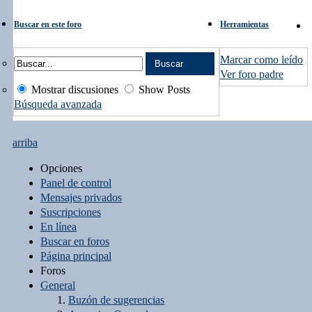
Buscar en este foro
Herramientas
Marcar como leído
Ver foro padre
Mostrar discusiones
Show Posts
Búsqueda avanzada
arriba
Opciones
Panel de control
Mensajes privados
Suscripciones
En línea
Buscar en foros
Página principal
Foros
General
Buzón de sugerencias