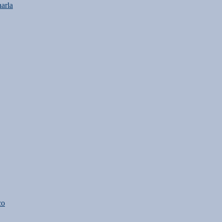
arla
co