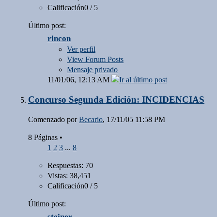
Calificación0 / 5
Último post:
rincon
Ver perfil
View Forum Posts
Mensaje privado
11/01/06,
12:13 AM
Concurso Segunda Edición: INCIDENCIAS
Comenzado por
Becario
, 17/11/05 11:58 PM
8 Páginas
•
1
2
3
...
8
Respuestas: 70
Vistas: 38,451
Calificación0 / 5
Último post:
steiner