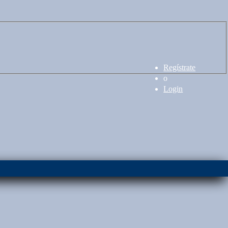
Regístrate
o
Login