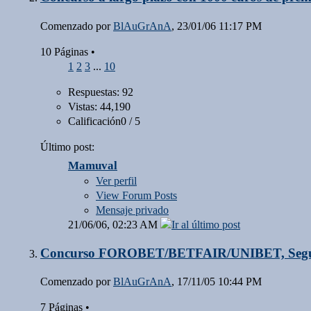
Comenzado por
BlAuGrAnA
, 23/01/06 11:17 PM
10 Páginas
•
1
2
3
...
10
Respuestas: 92
Vistas: 44,190
Calificación0 / 5
Último post:
Mamuval
Ver perfil
View Forum Posts
Mensaje privado
21/06/06,
02:23 AM
Concurso FOROBET/BETFAIR/UNIBET, Segu
Comenzado por
BlAuGrAnA
, 17/11/05 10:44 PM
7 Páginas
•