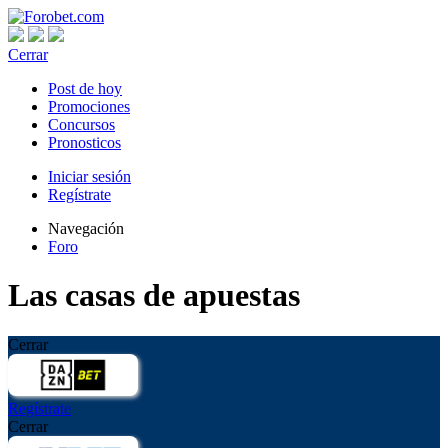
Cerrar
Post de hoy
Promociones
Concursos
Pronosticos
Iniciar sesión
Regístrate
Navegación
Foro
Las casas de apuestas
Cerrar
Regístrate
Cerrar