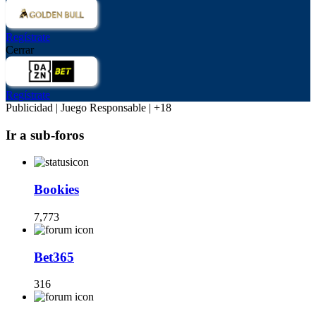
Regístrate
Cerrar
Regístrate
Publicidad | Juego Responsable | +18
Ir a sub-foros
Bookies
7,773
Bet365
316