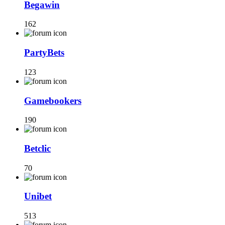
Begawin
162
PartyBets
123
Gamebookers
190
Betclic
70
Unibet
513