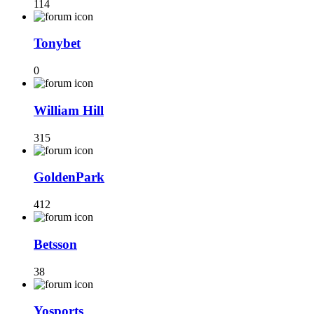
114
Tonybet
0
William Hill
315
GoldenPark
412
Betsson
38
Yosports