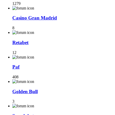
1279
Casino Gran Madrid
8
Retabet
12
Paf
408
Golden Bull
3