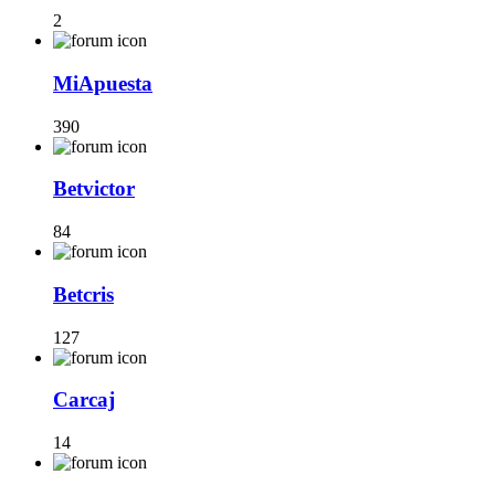
2
MiApuesta
390
Betvictor
84
Betcris
127
Carcaj
14