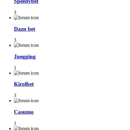
Speedybet
3
Dazn bet
3
Juegging
1
Kirolbet
3
Casumo
1