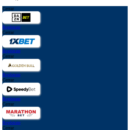
Cerrar
Regístrate
Cerrar
Regístrate
Cerrar
Regístrate
Cerrar
Regístrate
Cerrar
Regístrate
Cerrar