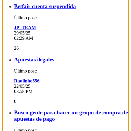
Betfair cuenta suspendida
Último post:
JP_TEAM
29/05/25
02:29 AM
26
Apuestas ilegales
Último post:
Raulinho556
22/05/25
08:58 PM
0
Busco gente para hacer un grupo de compra de
apuestas de pago
Último post: