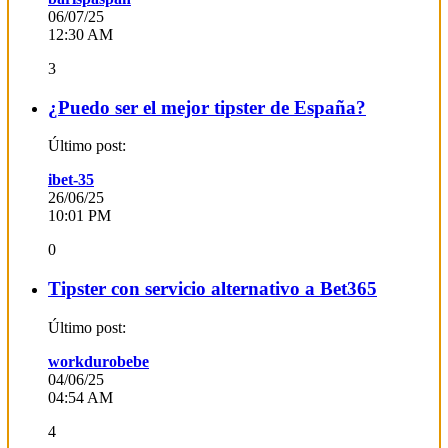
06/07/25
12:30 AM
3
¿Puedo ser el mejor tipster de España?
Último post:
ibet-35
26/06/25
10:01 PM
0
Tipster con servicio alternativo a Bet365
Último post:
workdurobebe
04/06/25
04:54 AM
4