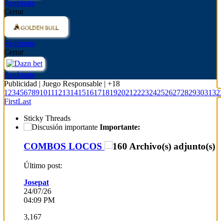
Regístrate
Cerrar
Regístrate
Cerrar
Regístrate
Publicidad | Juego Responsable | +18
1
2
3
4
5
6
7
8
9
10
11
12
13
14
15
16
17
18
19
20
21
22
23
24
25
26
27
28
29
30
31
32
First
Last
Sticky Threads
Importante:
COMBOS LOCOS
Último post:
Josepat
24/07/26
04:09 PM
3,167