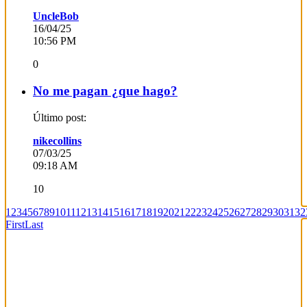
UncleBob
16/04/25
10:56 PM
0
No me pagan ¿que hago?
Último post:
nikecollins
07/03/25
09:18 AM
10
1
2
3
4
5
6
7
8
9
10
11
12
13
14
15
16
17
18
19
20
21
22
23
24
25
26
27
28
29
30
31
32
First
Last
reglas
|
aviso legal
|
estilo completo