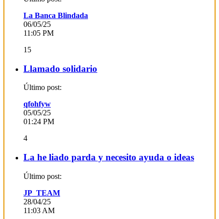
La Banca Blindada
06/05/25
11:05 PM
15
Llamado solidario
Último post:
qfohfyw
05/05/25
01:24 PM
4
La he liado parda y necesito ayuda o ideas
Último post:
JP_TEAM
28/04/25
11:03 AM