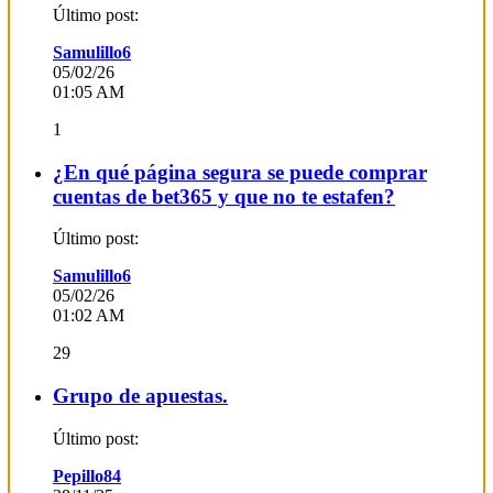
Último post:
Samulillo6
05/02/26
01:05 AM
1
¿En qué página segura se puede comprar
cuentas de bet365 y que no te estafen?
Último post:
Samulillo6
05/02/26
01:02 AM
29
Grupo de apuestas.
Último post:
Pepillo84