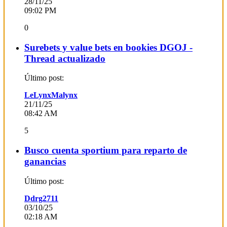
28/11/25
09:02 PM
0
Surebets y value bets en bookies DGOJ -
Thread actualizado
Último post:
LeLynxMalynx
21/11/25
08:42 AM
5
Busco cuenta sportium para reparto de
ganancias
Último post:
Ddrg2711
03/10/25
02:18 AM