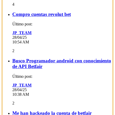
4
Compro cuentas revolut bet
Último post:
JP_TEAM
28/04/25
10:54 AM
2
Busco Programador android con conocimiento
de API Betfair
Último post:
JP_TEAM
28/04/25
10:38 AM
2
Me han hackeado la cuenta de betfair