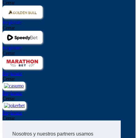
Cerrar
Regístrate
Cerrar
Regístrate
Cerrar
Regístrate
Cerrar
Regístrate
Cerrar
Regístrate
Cerrar
Nosotros y nuestros partners usamos
Regístrate