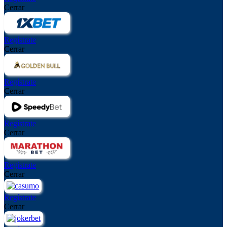
Cerrar
Regístrate
Cerrar
Regístrate
Cerrar
Regístrate
Cerrar
Regístrate
Cerrar
Regístrate
Cerrar