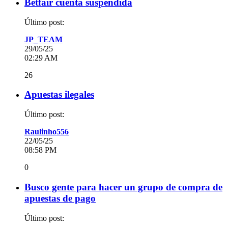
Betfair cuenta suspendida
Último post:
JP_TEAM
29/05/25
02:29 AM
26
Apuestas ilegales
Último post:
Raulinho556
22/05/25
08:58 PM
0
Busco gente para hacer un grupo de compra de
apuestas de pago
Último post: