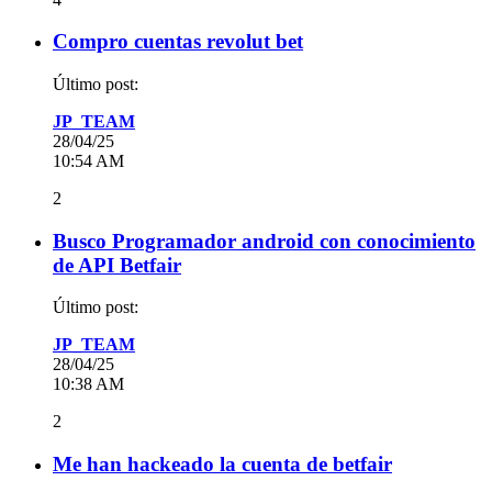
Compro cuentas revolut bet
Último post:
JP_TEAM
28/04/25
10:54 AM
2
Busco Programador android con conocimiento
de API Betfair
Último post:
JP_TEAM
28/04/25
10:38 AM
2
Me han hackeado la cuenta de betfair