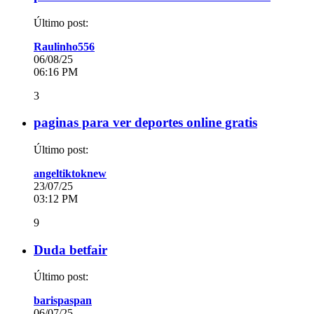
Último post:
Raulinho556
06/08/25
06:16 PM
3
paginas para ver deportes online gratis
Último post:
angeltiktoknew
23/07/25
03:12 PM
9
Duda betfair
Último post:
barispaspan
06/07/25