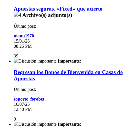
Apuestas seguras. «Fixed» que acierto
Último post:
manu1970
15/01/26
08:25 PM
39
Importante:
Regresan los Bonos de Bienvenida en Casas de
Apuestas
Último post:
soporte_forobet
10/07/25
12:40 PM
0
Importante: