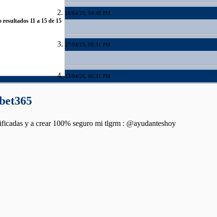
18/04/25,
04:48 PM
#12
resultados 11 a 15 de 15
27/04/25,
08:31 PM
#13
13/04/26,
06:31 PM
#14
bet365
ificadas y a crear 100% seguro mi tlgrm : @ayudanteshoy