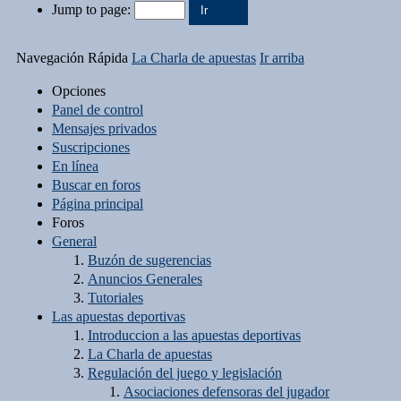
Jump to page:
Navegación Rápida
La Charla de apuestas
Ir arriba
Opciones
Panel de control
Mensajes privados
Suscripciones
En línea
Buscar en foros
Página principal
Foros
General
Buzón de sugerencias
Anuncios Generales
Tutoriales
Las apuestas deportivas
Introduccion a las apuestas deportivas
La Charla de apuestas
Regulación del juego y legislación
Asociaciones defensoras del jugador