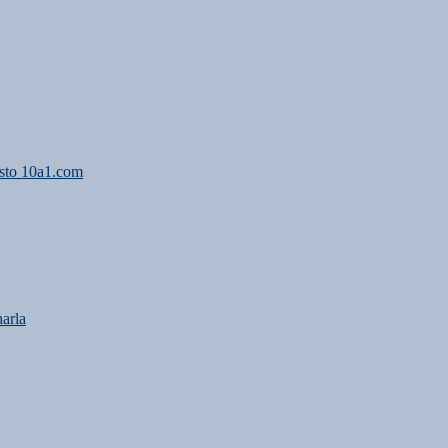
esto 10a1.com
arla