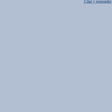
Citar y responder