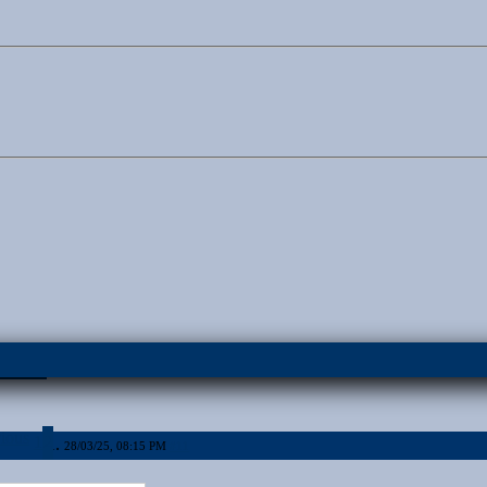
365
1
2
28/03/25,
08:15 PM
#11