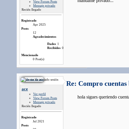
mandame privado...
View Forum Posts
Mensaje privado
Recién llegado
Registrado
Apr 2025
Posts
12
Agradecimientos
1
0
Mencionado
0 Post(s)
Re: Compro cuentas 
ace
Ver perfil
hola sigues queriendo cuent
View Forum Posts
Mensaje privado
Recién llegado
Registrado
Jul 2021
Posts