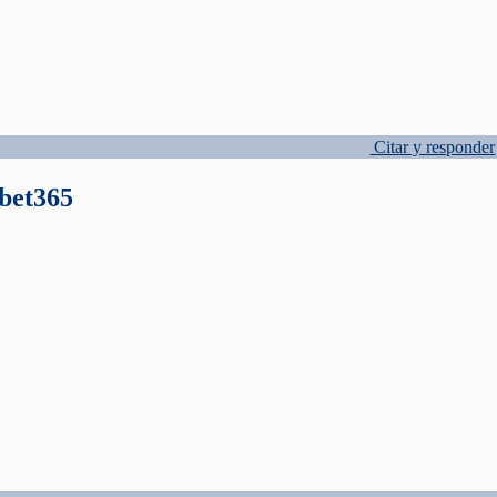
Citar y responder
bet365