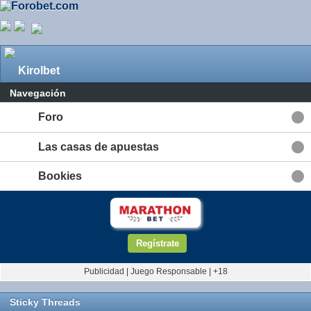
Kirolbet
Navegación
Foro
Las casas de apuestas
Bookies
Regístrate
Publicidad | Juego Responsable | +18
Sticky Threads