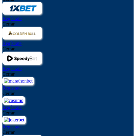
Regístrate
Cerrar
Regístrate
Cerrar
Regístrate
Cerrar
Regístrate
Cerrar
Regístrate
Cerrar
Regístrate
Cerrar