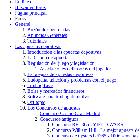
En línea
Buscar en foros
Página principal
Foros
General
Buzón de sugerencias
Anuncios Generales
Tutoriales
Las apuestas deportivas
Introduccion a las apuestas deportivas
La Charla de apuestas
Regulación del juego y legislación
Asociaciones defensoras del jugador
Estrategias de apuestas deportivas
Ludopatía, adicción y problemas con el juego
Trading Live
Bolsa y mercados financieros
Software para trading deportivo
Off-topic
Los Concursos de apuestas
Concurso Casino Gran Madrid
Concursos antiguos
Consurso BET365 - YIELD WARS
Concurso William Hill - La mejor apuesta de
Concurso de tipsters bet365 - 100€ semanal