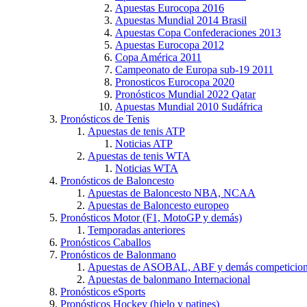
Apuestas Eurocopa 2016
Apuestas Mundial 2014 Brasil
Apuestas Copa Confederaciones 2013
Apuestas Eurocopa 2012
Copa América 2011
Campeonato de Europa sub-19 2011
Pronosticos Eurocopa 2020
Pronósticos Mundial 2022 Qatar
Apuestas Mundial 2010 Sudáfrica
Pronósticos de Tenis
Apuestas de tenis ATP
Noticias ATP
Apuestas de tenis WTA
Noticias WTA
Pronósticos de Baloncesto
Apuestas de Baloncesto NBA, NCAA
Apuestas de Baloncesto europeo
Pronósticos Motor (F1, MotoGP y demás)
Temporadas anteriores
Pronósticos Caballos
Pronósticos de Balonmano
Apuestas de ASOBAL, ABF y demás competicione
Apuestas de balonmano Internacional
Pronósticos eSports
Pronósticos Hockey (hielo y patines)