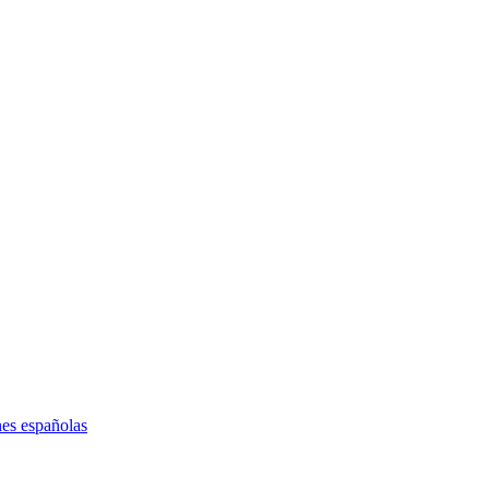
s españolas