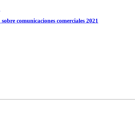
 sobre comunicaciones comerciales 2021