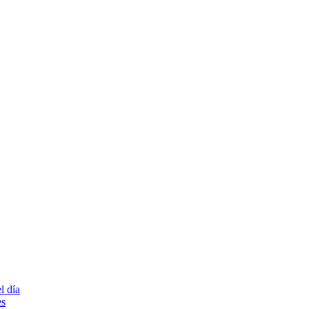
l día
es