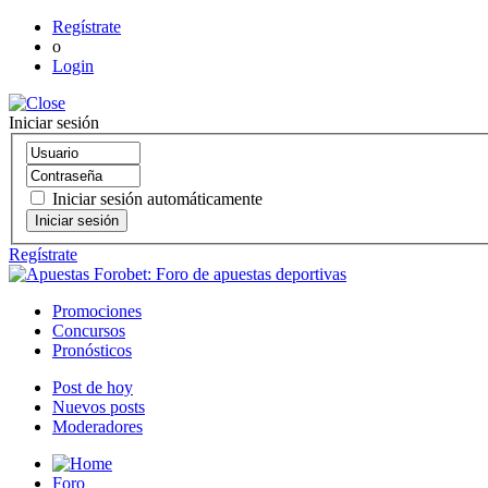
Regístrate
o
Login
Iniciar sesión
Iniciar sesión automáticamente
Regístrate
Promociones
Concursos
Pronósticos
Post de hoy
Nuevos posts
Moderadores
Foro