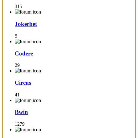
315
Jokerbet
5
Codere
29
Circus
41
Bwin
1279