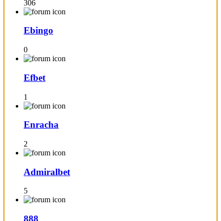
306
Ebingo
0
Efbet
1
Enracha
2
Admiralbet
5
888