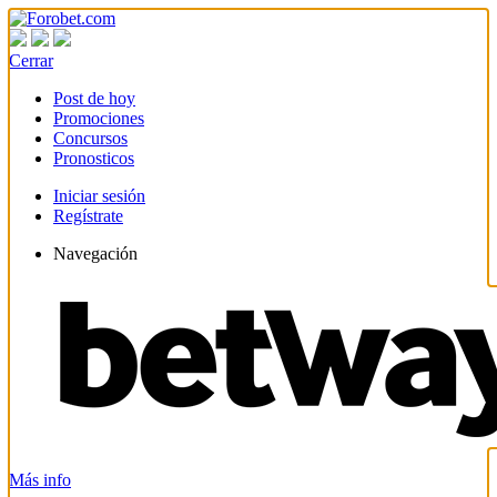
Cerrar
Post de hoy
Promociones
Concursos
Pronosticos
Iniciar sesión
Regístrate
Navegación
Más info