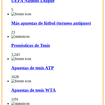
UEFA Nations League
5
Más apuestas de fútbol (torneos antiguos)
23
Pronósticos de Tenis
3,243
Apuestas de tenis ATP
1628
Apuestas de tenis WTA
1191