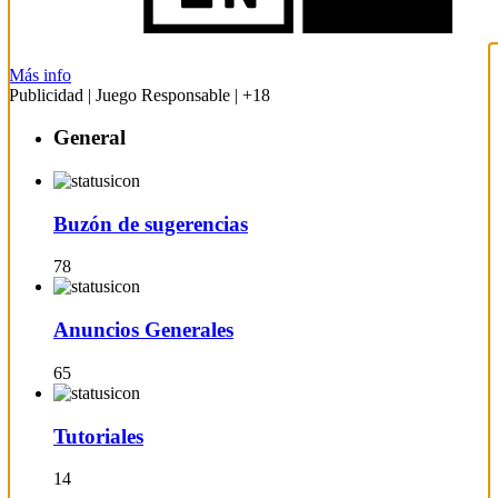
Más info
Publicidad | Juego Responsable | +18
General
Buzón de sugerencias
78
Anuncios Generales
65
Tutoriales
14