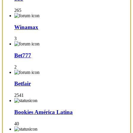
265
Winamax
3
Bet777
2
Betfair
2541
Bookies América Latina
40