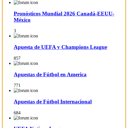
Pronósticos Mundial 2026 Canadá-EEUU-
México
3
Apuesta de UEFA y Champions League
857
Apuestas de Fútbol en America
771
Apuestas de Fútbol Internacional
684