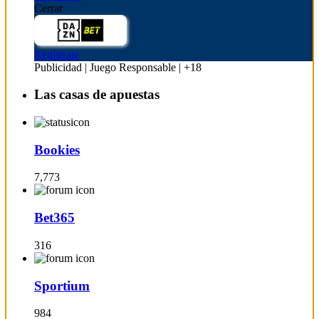
Cerrar
Regístrate
Publicidad | Juego Responsable | +18
Las casas de apuestas
Bookies
7,773
Bet365
316
Sportium
984