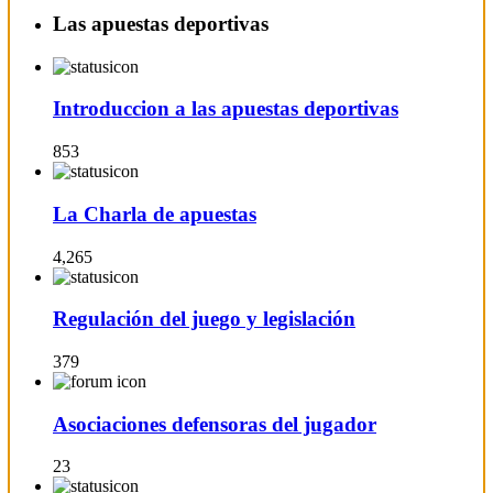
Las apuestas deportivas
Introduccion a las apuestas deportivas
853
La Charla de apuestas
4,265
Regulación del juego y legislación
379
Asociaciones defensoras del jugador
23