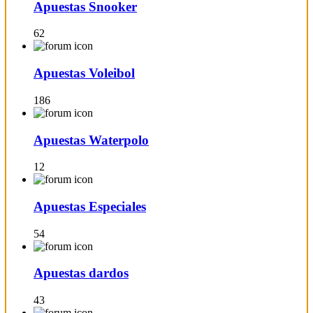
Apuestas Snooker
62
Apuestas Voleibol
186
Apuestas Waterpolo
12
Apuestas Especiales
54
Apuestas dardos
43