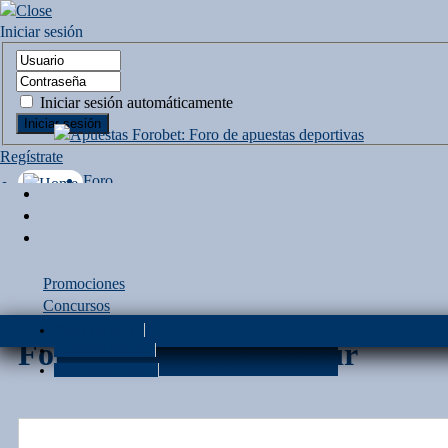
Iniciar sesión
Iniciar sesión automáticamente
Regístrate
Foro
Las apuestas deportivas
Los Concursos de apuestas
Concursos antiguos
Greenbook Betfair
Promociones
Concursos
Pronósticos
POST DE HOY
Foro:
Greenbook Betfair
NUEVOS POSTS
MODERADORES