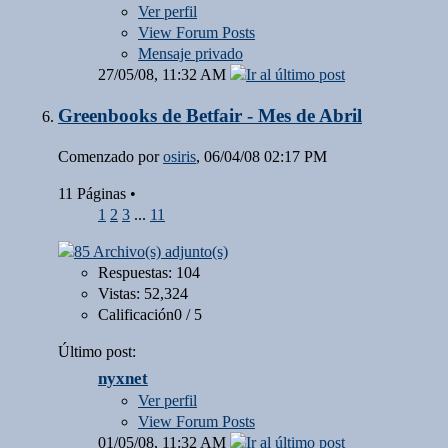
Ver perfil
View Forum Posts
Mensaje privado
27/05/08,
11:32 AM
Greenbooks de Betfair - Mes de Abril
Comenzado por
osiris
, 06/04/08 02:17 PM
11 Páginas
•
1
2
3
...
11
Respuestas: 104
Vistas: 52,324
Calificación0 / 5
Último post:
nyxnet
Ver perfil
View Forum Posts
01/05/08,
11:32 AM