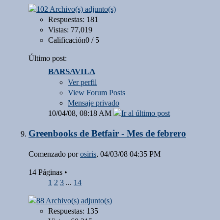
Respuestas: 181
Vistas: 77,019
Calificación0 / 5
Último post:
BARSAVILA
Ver perfil
View Forum Posts
Mensaje privado
10/04/08,
08:18 AM
Greenbooks de Betfair - Mes de febrero
Comenzado por
osiris
, 04/03/08 04:35 PM
14 Páginas
•
1
2
3
...
14
Respuestas: 135