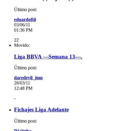
Último post:
eduardofiji
03/06/11
01:36 PM
22
Movido:
Liga BBVA —Semana 13—.
Último post:
daredevil_jmn
28/03/11
12:48 PM
-
Fichajes Liga Adelante
Último post:
Djalmha