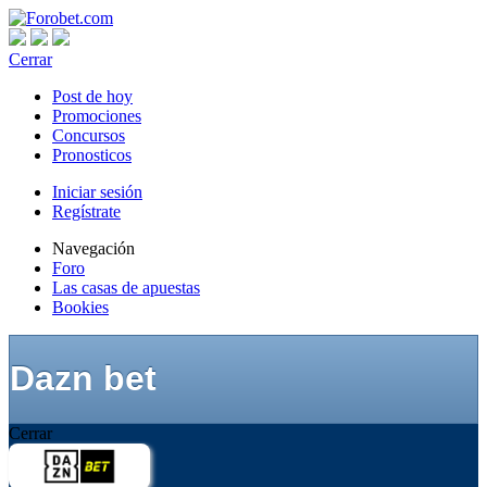
Cerrar
Post de hoy
Promociones
Concursos
Pronosticos
Iniciar sesión
Regístrate
Navegación
Foro
Las casas de apuestas
Bookies
Dazn bet
Cerrar