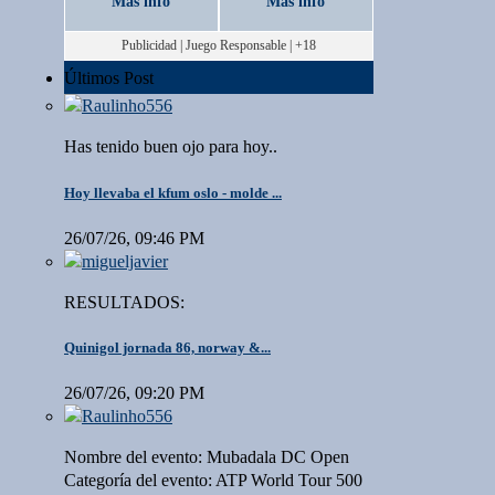
Más info
Más info
Publicidad | Juego Responsable | +18
Últimos Post
Has tenido buen ojo para hoy..
Hoy llevaba el kfum oslo - molde ...
26/07/26,
09:46 PM
RESULTADOS:
Quinigol jornada 86, norway &...
26/07/26,
09:20 PM
Nombre del evento: Mubadala DC Open
Categoría del evento: ATP World Tour 500