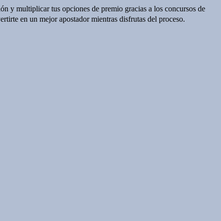
ción y multiplicar tus opciones de premio gracias a los concursos de
ertirte en un mejor apostador mientras disfrutas del proceso.