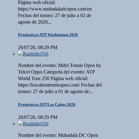
Página web oficial:
https://www.mubadaladcopen.com/en
Fechas del torneo: 27 de julio a 02 de
agosto de 2026...
Pronósticos ATP Washington 2026
26/07/26,
08:29 PM
Nombre del evento: Mifel Tennis Open by
Telcel Oppo Categoría del evento: ATP
World Tour 250 Página web oficial:
https://loscabostennisopen.com/ Fechas del
torneo: 27 de julio a 01 de agosto de...
Pronósticos ATP Los Cabos 2026
26/07/26,
08:29 PM
Nombre del evento: Mubadala DC Open