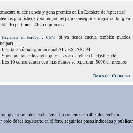
muestra tu constancia y gana premios en La Escalera de Apuestas!
tea tus pronósticos y suma puntos para conseguir el mejor ranking en
tabla. Repartimos 500€ en premios.
(si ya tienes cuenta también puedes
. Regístrate en Forobet y CGM
ticipar)
. Inserta el código promocional APUESTASGM
. Suma puntos colocando apuestas y asciende en la clasificación
. Los 10 concursantes con más puntos se repartirán 500€ en premios
Bases del Concurso
ra optar a premios exclusivos. Los mejores clasificados reciben
 solo debes registrarte en el foro, seguir los pasos indicados y publicar