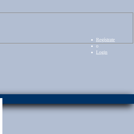
Regístrate
o
Login