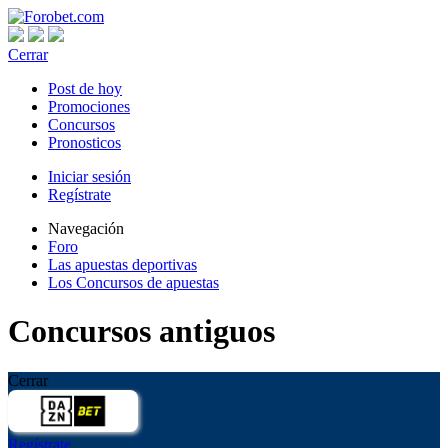
Cerrar
Post de hoy
Promociones
Concursos
Pronosticos
Iniciar sesión
Regístrate
Navegación
Foro
Las apuestas deportivas
Los Concursos de apuestas
Concursos antiguos
Cerrar
Regístrate