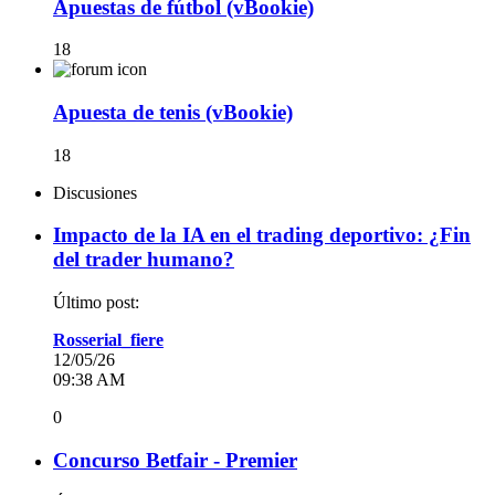
Apuestas de fútbol (vBookie)
18
Apuesta de tenis (vBookie)
18
Discusiones
Impacto de la IA en el trading deportivo: ¿Fin
del trader humano?
Último post:
Rosserial_fiere
12/05/26
09:38 AM
0
Concurso Betfair - Premier