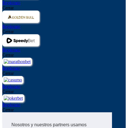
Regístrate
Cerrar
Regístrate
Cerrar
Regístrate
Cerrar
Regístrate
Cerrar
Regístrate
Cerrar
Regístrate
Cerrar
Nosotros y nuestros partners usamos