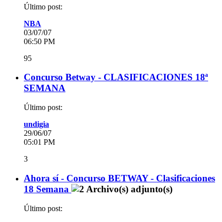
Último post:
NBA
03/07/07
06:50 PM
95
Concurso Betway - CLASIFICACIONES 18ª
SEMANA
Último post:
undigia
29/06/07
05:01 PM
3
Ahora sí - Concurso BETWAY - Clasificaciones
18 Semana
Último post: