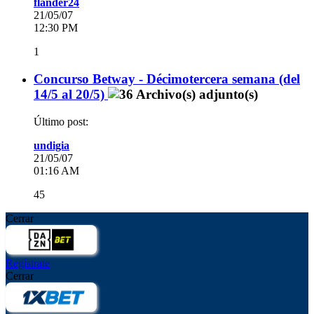
flander24
21/05/07
12:30 PM
1
Concurso Betway - Décimotercera semana (del
14/5 al 20/5)
Último post:
undigia
21/05/07
01:16 AM
45
Cerrar
Regístrate
Cerrar