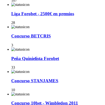
107
Liga Forobet - 2500€ en premios
28
Concurso BETCRIS
3
Peña Quinielista Forobet
33
Concurso STANJAMES
10
Concurso 10bet - Wimbledon 2011