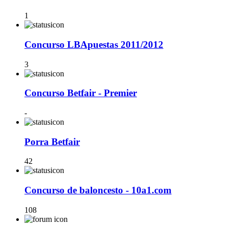
1
Concurso LBApuestas 2011/2012
3
Concurso Betfair - Premier
-
Porra Betfair
42
Concurso de baloncesto - 10a1.com
108