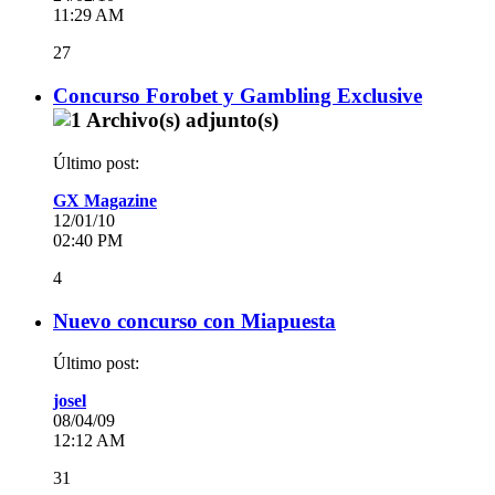
11:29 AM
27
Concurso Forobet y Gambling Exclusive
Último post:
GX Magazine
12/01/10
02:40 PM
4
Nuevo concurso con Miapuesta
Último post:
josel
08/04/09
12:12 AM
31