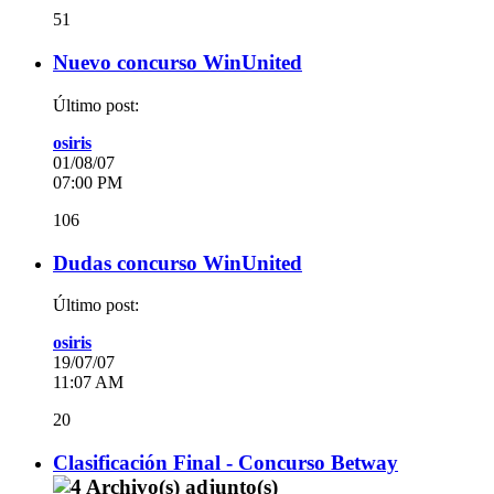
51
Nuevo concurso WinUnited
Último post:
osiris
01/08/07
07:00 PM
106
Dudas concurso WinUnited
Último post:
osiris
19/07/07
11:07 AM
20
Clasificación Final - Concurso Betway