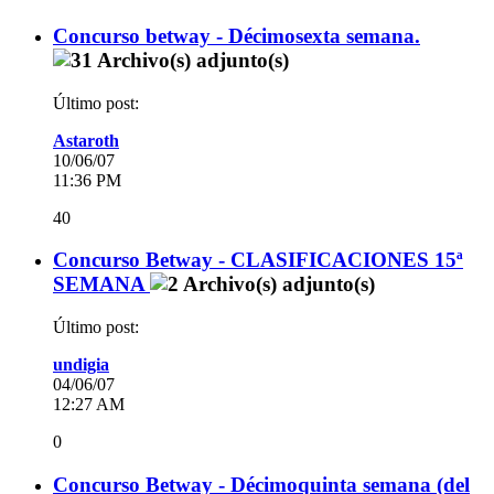
Concurso betway - Décimosexta semana.
Último post:
Astaroth
10/06/07
11:36 PM
40
Concurso Betway - CLASIFICACIONES 15ª
SEMANA
Último post:
undigia
04/06/07
12:27 AM
0
Concurso Betway - Décimoquinta semana (del