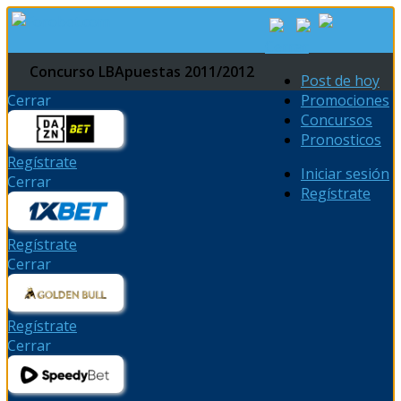
Cerrar
Concurso LBApuestas 2011/2012
Post de hoy
Cerrar
Promociones
Concursos
Pronosticos
Regístrate
Iniciar sesión
Cerrar
Regístrate
Regístrate
Cerrar
Regístrate
Cerrar