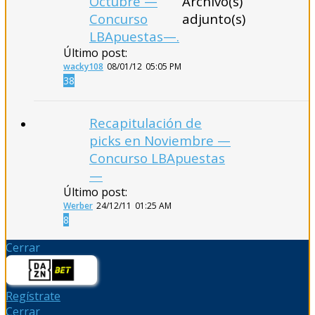
Octubre —
Concurso
LBApuestas—.
Último post:
wacky108
08/01/12
05:05 PM
38
Recapitulación de
picks en Noviembre —
Concurso LBApuestas
—
Último post:
Werber
24/12/11
01:25 AM
8
Cerrar
Regístrate
Cerrar