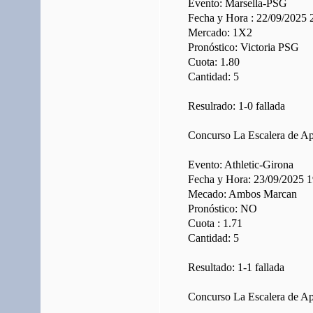
Evento: Marsella-PSG
Fecha y Hora : 22/09/2025 
Mercado: 1X2
Pronóstico: Victoria PSG
Cuota: 1.80
Cantidad: 5
Resulrado: 1-0 fallada
Concurso La Escalera de Ap
Evento: Athletic-Girona
Fecha y Hora: 23/09/2025 1
Mecado: Ambos Marcan
Pronóstico: NO
Cuota : 1.71
Cantidad: 5
Resultado: 1-1 fallada
Concurso La Escalera de Ap