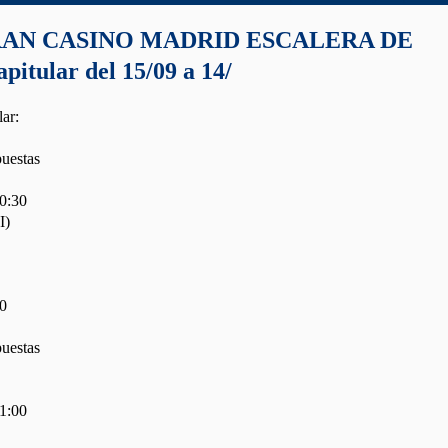
RAN CASINO MADRID ESCALERA DE
itular del 15/09 a 14/
ar:
uestas
0:30
I)
-0
uestas
1:00