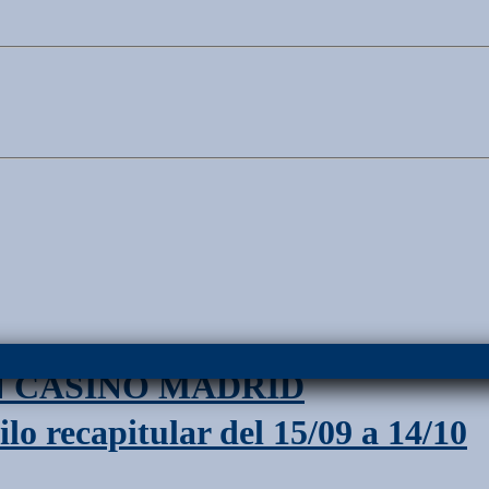
lo recapitular del 15/09 a 14/10
 CASINO MADRID
ecapitular del 15/09 a 14/10