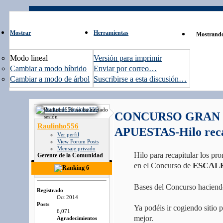
Mostrar
Herramientas
Mostrando 
Modo lineal
Versión para imprimir
Cambiar a modo híbrido
Enviar por correo…
Cambiar a modo de árbol
Suscribirse a esta discusión…
CONCURSO GRAN 
Raulinho556
APUESTAS-Hilo recap
Ver perfil
View Forum Posts
Mensaje privado
Hilo para recapitular los pr
Gerente de la Comunidad
ESCAL
en el Concurso de
Bases del Concurso haciend
Registrado
Oct 2014
Posts
Ya podéis ir cogiendo sitio 
6,071
mejor.
Agradecimientos