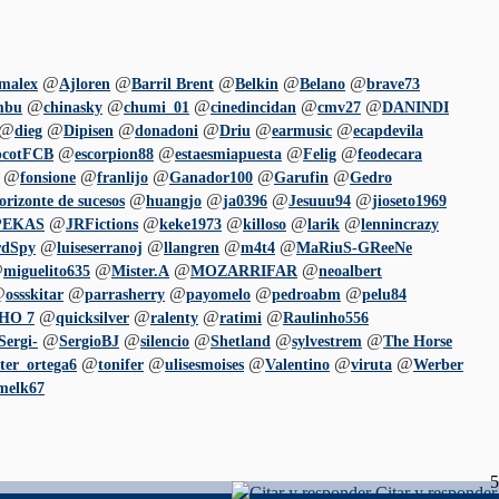
@
@
@
@
@
malex
Ajloren
Barril Brent
Belkin
Belano
brave73
@
@
@
@
@
mbu
chinasky
chumi_01
cinedincidan
cmv27
DANINDI
@
@
@
@
@
@
dieg
Dipisen
donadoni
Driu
earmusic
ecapdevila
@
@
@
@
pcotFCB
escorpion88
estaesmiapuesta
Felig
feodecara
@
@
@
@
@
fonsione
franlijo
Ganador100
Garufin
Gedro
@
@
@
@
orizonte de sucesos
huangjo
ja0396
Jesuuu94
jioseto1969
@
@
@
@
@
PEKAS
JRFictions
keke1973
killoso
larik
lennincrazy
@
@
@
@
rdSpy
luiseserranoj
llangren
m4t4
MaRiuS-GReeNe
@
@
@
@
miguelito635
Mister.A
MOZARRIFAR
neoalbert
@
@
@
@
@
ossskitar
parrasherry
payomelo
pedroabm
pelu84
@
@
@
@
HO 7
quicksilver
ralenty
ratimi
Raulinho556
@
@
@
@
@
Sergi-
SergioBJ
silencio
Shetland
sylvestrem
The Horse
@
@
@
@
@
ster_ortega6
tonifer
ulisesmoises
Valentino
viruta
Werber
melk67
Citar y responder