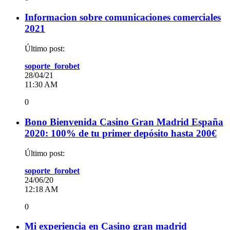
Informacion sobre comunicaciones comerciales
2021
Último post:
soporte_forobet
28/04/21
11:30 AM
0
Bono Bienvenida Casino Gran Madrid España
2020: 100% de tu primer depósito hasta 200€
Último post:
soporte_forobet
24/06/20
12:18 AM
0
Mi experiencia en Casino gran madrid