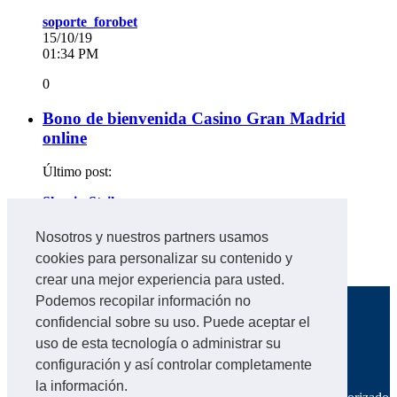
soporte_forobet
15/10/19
01:34 PM
0
Bono de bienvenida Casino Gran Madrid
online
Último post:
Shuyin Strike
23/07/19
01:07 PM
Nosotros y nuestros partners usamos
cookies para personalizar su contenido y
0
crear una mejor experiencia para usted.
Podemos recopilar información no
confidencial sobre su uso. Puede aceptar el
uso de esta tecnología o administrar su
reglas
|
aviso legal
|
estilo completo
configuración y así controlar completamente
la información.