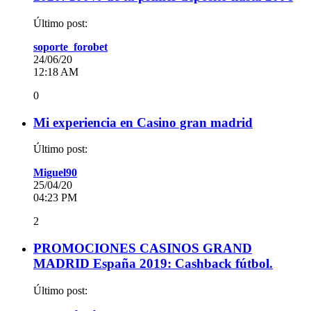
Último post:
soporte_forobet
24/06/20
12:18 AM
0
Mi experiencia en Casino gran madrid
Último post:
Miguel90
25/04/20
04:23 PM
2
PROMOCIONES CASINOS GRAND
MADRID España 2019: Cashback fútbol.
Último post: