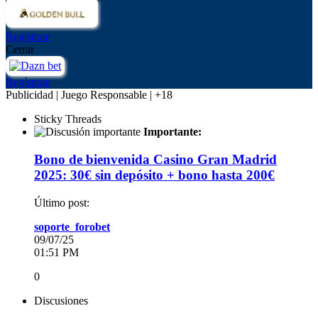
Regístrate
Cerrar
Regístrate
Publicidad | Juego Responsable | +18
Sticky Threads
Importante:
Bono de bienvenida Casino Gran Madrid
2025: 30€ sin depósito + bono hasta 200€
Último post:
soporte_forobet
09/07/25
01:51 PM
0
Discusiones