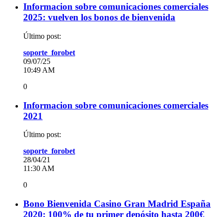
Informacion sobre comunicaciones comerciales
2025: vuelven los bonos de bienvenida
Último post:
soporte_forobet
09/07/25
10:49 AM
0
Informacion sobre comunicaciones comerciales
2021
Último post:
soporte_forobet
28/04/21
11:30 AM
0
Bono Bienvenida Casino Gran Madrid España
2020: 100% de tu primer depósito hasta 200€