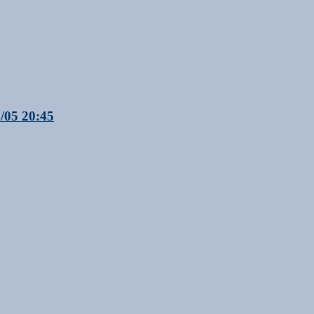
/05 20:45