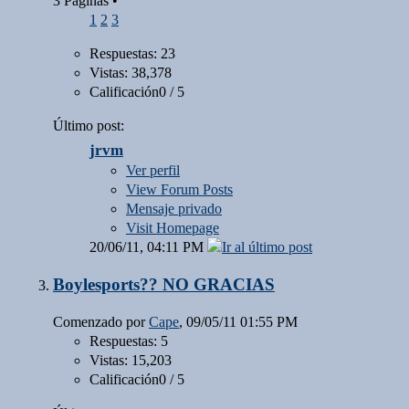
3 Páginas
•
1
2
3
Respuestas: 23
Vistas: 38,378
Calificación0 / 5
Último post:
jrvm
Ver perfil
View Forum Posts
Mensaje privado
Visit Homepage
20/06/11,
04:11 PM
Boylesports?? NO GRACIAS
Comenzado por
Cape
, 09/05/11 01:55 PM
Respuestas: 5
Vistas: 15,203
Calificación0 / 5