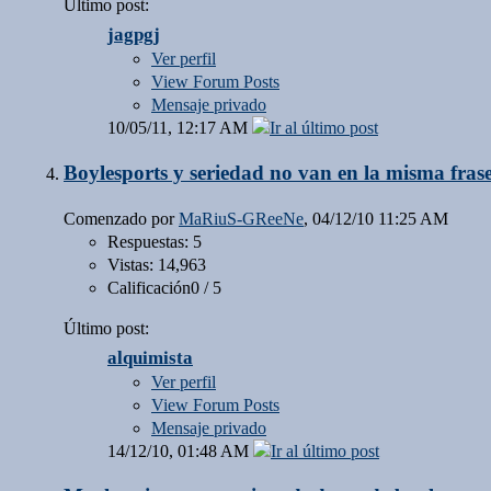
Último post:
jagpgj
Ver perfil
View Forum Posts
Mensaje privado
10/05/11,
12:17 AM
Boylesports y seriedad no van en la misma fras
Comenzado por
MaRiuS-GReeNe
, 04/12/10 11:25 AM
Respuestas: 5
Vistas: 14,963
Calificación0 / 5
Último post:
alquimista
Ver perfil
View Forum Posts
Mensaje privado
14/12/10,
01:48 AM