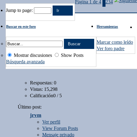
Página 1 de 4
1
2
3
4
Jump to page:
Buscar en este foro
Herramientas
Marcar como leído
Ver foro padre
Mostrar discusiones
Show Posts
Búsqueda avanzada
Respuestas: 0
Vistas: 15,298
Calificación0 / 5
Último post:
jrvm
Ver perfil
View Forum Posts
Mensaje privado