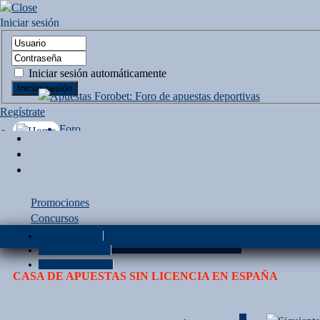
Iniciar sesión
Iniciar sesión automáticamente
Regístrate
Foro
Las casas de apuestas
Casas Sin Licencia en España
BoyleSports
Promociones
Concursos
Foro:
BoyleSports
Pronósticos
POST DE HOY
NUEVOS POSTS
MODERADORES
CASA DE APUESTAS SIN LICENCIA EN ESPAÑA