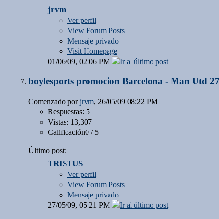
jrvm
Ver perfil
View Forum Posts
Mensaje privado
Visit Homepage
01/06/09,
02:06 PM
boylesports promocion Barcelona - Man Utd 27
Comenzado por
jrvm
, 26/05/09 08:22 PM
Respuestas: 5
Vistas: 13,307
Calificación0 / 5
Último post:
TRISTUS
Ver perfil
View Forum Posts
Mensaje privado
27/05/09,
05:21 PM