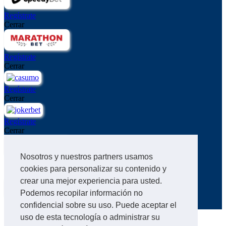
Regístrate
Cerrar
Regístrate
Cerrar
Regístrate
Cerrar
Regístrate
Cerrar
Nosotros y nuestros partners usamos
Regístrate
cookies para personalizar su contenido y
Cerrar
crear una mejor experiencia para usted.
Podemos recopilar información no
Regístrate
confidencial sobre su uso. Puede aceptar el
Publicidad | Juego Responsable | +18
uso de esta tecnología o administrar su