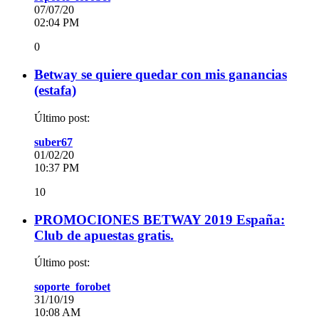
07/07/20
02:04 PM
0
Betway se quiere quedar con mis ganancias
(estafa)
Último post:
suber67
01/02/20
10:37 PM
10
PROMOCIONES BETWAY 2019 España:
Club de apuestas gratis.
Último post:
soporte_forobet
31/10/19
10:08 AM