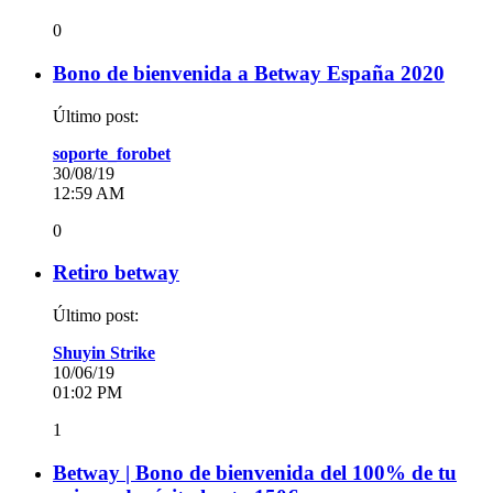
0
Bono de bienvenida a Betway España 2020
Último post:
soporte_forobet
30/08/19
12:59 AM
0
Retiro betway
Último post:
Shuyin Strike
10/06/19
01:02 PM
1
Betway | Bono de bienvenida del 100% de tu