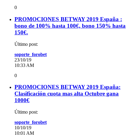
0
PROMOCIONES BETWAY 2019 España :
bono de 100% hasta 100€, bono 150% hasta
150€.
Último post:
soporte_forobet
23/10/19
10:33 AM
0
PROMOCIONES BETWAY 2019 España:
Clasificación cuota mas alta Octubre gana
1000€
Último post:
soporte_forobet
10/10/19
10:01 AM