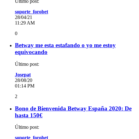
Último post:
soporte_forobet
28/04/21
11:29 AM
0
Betway me esta estafando o yo me estoy
equivocando
Último post:
Josepat
28/08/20
01:14 PM
2
Bono de Bienvenida Betway España 2020: De
hasta 150€
Último post:
soporte_forobet