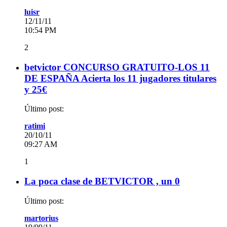
luisr
12/11/11
10:54 PM
2
betvictor CONCURSO GRATUITO-LOS 11
DE ESPAÑA Acierta los 11 jugadores titulares
y 25€
Último post:
ratimi
20/10/11
09:27 AM
1
La poca clase de BETVICTOR , un 0
Último post:
martorius