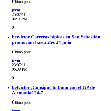
Último post:
jrvm
25/07/11
04:11 PM
0
betvictor Carreras hipicas en San Sebastián
promocion hasta 25€ 24 julio
Último post:
jrvm
23/07/11
06:33 PM
0
betvictor ¡Consigue tu bono con el GP de
Alemania! 24-7
Último post:
jrvm