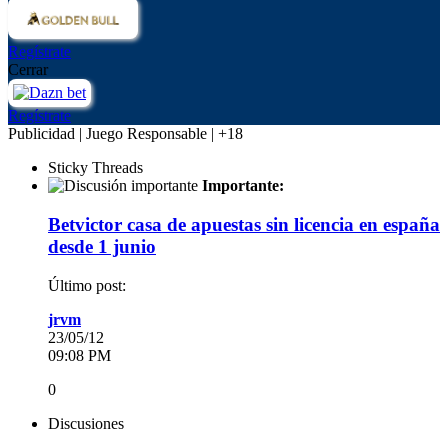
Regístrate
Cerrar
Regístrate
Publicidad | Juego Responsable | +18
Sticky Threads
Importante:
Betvictor casa de apuestas sin licencia en españa
desde 1 junio
Último post:
jrvm
23/05/12
09:08 PM
0
Discusiones