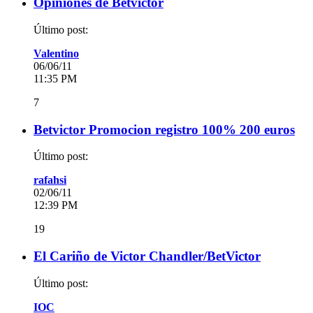
Opiniones de Betvictor
Último post:
Valentino
06/06/11
11:35 PM
7
Betvictor Promocion registro 100% 200 euros
Último post:
rafahsi
02/06/11
12:39 PM
19
El Cariño de Victor Chandler/BetVictor
Último post:
IOC