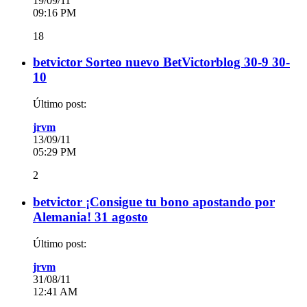
19/09/11
09:16 PM
18
betvictor Sorteo nuevo BetVictorblog 30-9 30-
10
Último post:
jrvm
13/09/11
05:29 PM
2
betvictor ¡Consigue tu bono apostando por
Alemania! 31 agosto
Último post:
jrvm
31/08/11
12:41 AM